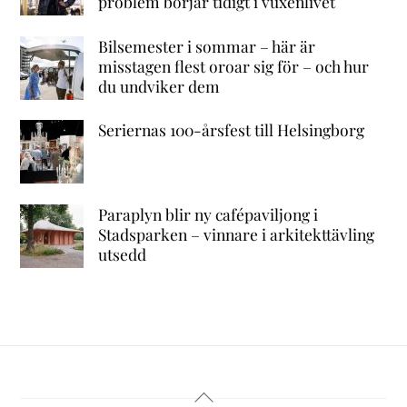
problem börjar tidigt i vuxenlivet
Bilsemester i sommar – här är
misstagen flest oroar sig för – och hur
du undviker dem
Seriernas 100-årsfest till Helsingborg
Paraplyn blir ny cafépaviljong i
Stadsparken – vinnare i arkitekttävling
utsedd
Back