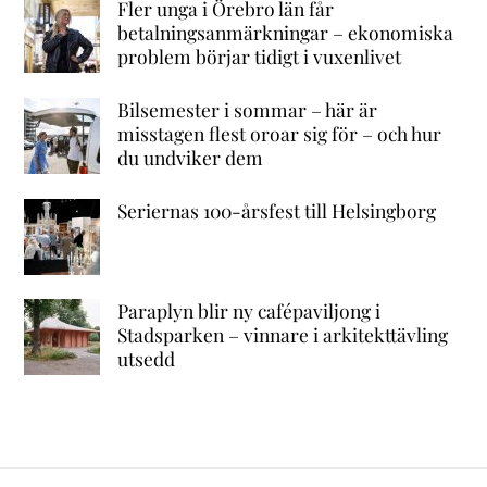
Fler unga i Örebro län får
betalningsanmärkningar – ekonomiska
problem börjar tidigt i vuxenlivet
Bilsemester i sommar – här är
misstagen flest oroar sig för – och hur
du undviker dem
Seriernas 100-årsfest till Helsingborg
Paraplyn blir ny cafépaviljong i
Stadsparken – vinnare i arkitekttävling
utsedd