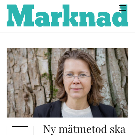
Skip
Men
to
content
Ny mätmetod ska