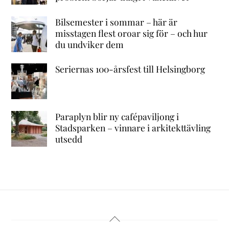
Bilsemester i sommar – här är
misstagen flest oroar sig för – och hur
du undviker dem
Seriernas 100-årsfest till Helsingborg
Paraplyn blir ny cafépaviljong i
Stadsparken – vinnare i arkitekttävling
utsedd
Back