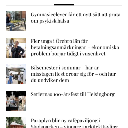
Gymnasieelever får ett nytt sätt att prata
om psykisk hälsa
Fler unga i Örebro län får
betalningsanmärkningar – ekonomiska
problem börjar tidigt i vuxenlivet
Bilsemester i sommar – här är
misstagen flest oroar sig för – och hur
du undviker dem
Seriernas 100-årsfest till Helsingborg
Paraplyn blir ny cafépaviljong i
Stadsparken – vinnare i arkitekttävling