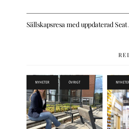
Sällskapsresa med uppdaterad Seat
RE
NYHETER
,
ÖVRIGT
NYHETE