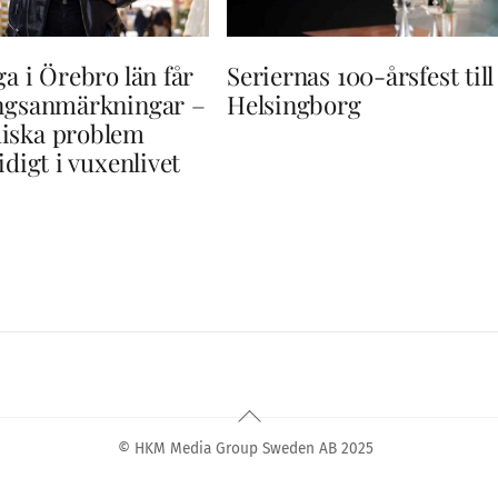
ga i Örebro län får
Seriernas 100-årsfest till
ingsanmärkningar –
Helsingborg
iska problem
idigt i vuxenlivet
Back
To
© HKM Media Group Sweden AB 2025
Top