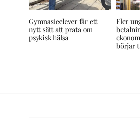
Gymnasieelever får ett
Fler un
nytt sätt att prata om
betaln
psykisk hälsa
ekonom
börjar t