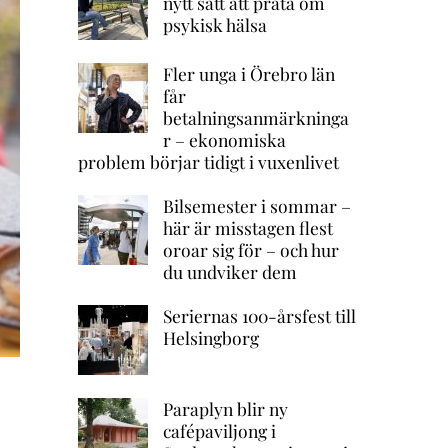
nytt sätt att prata om
psykisk hälsa
Fler unga i Örebro län
får
betalningsanmärkninga
r – ekonomiska
problem börjar tidigt i vuxenlivet
Bilsemester i sommar –
här är misstagen flest
oroar sig för – och hur
du undviker dem
Seriernas 100-årsfest till
Helsingborg
Paraplyn blir ny
cafépaviljong i