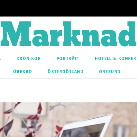
L
KRÖNIKOR
PORTRÄTT
HOTELL & KONFER
ÖREBRO
ÖSTERGÖTLAND
ÖRESUND