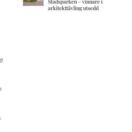
Stadsparken – vinnare i
arkitekttävling utsedd
gt
e
a