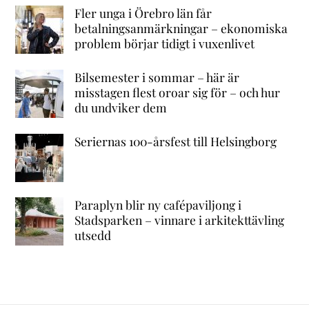
Fler unga i Örebro län får
betalningsanmärkningar – ekonomiska
problem börjar tidigt i vuxenlivet
Bilsemester i sommar – här är
misstagen flest oroar sig för – och hur
du undviker dem
Seriernas 100-årsfest till Helsingborg
Paraplyn blir ny cafépaviljong i
Stadsparken – vinnare i arkitekttävling
utsedd