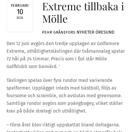
Extreme tillbaka i
FEBRUARI
10
Mölle
2026
NYHETER
ÖRESUND
PEHR GRÅNEFORS
Den 12 juni avgörs den tredje upplagan av Golfamore
Extreme, uthållighetstävlingen där tvåmannalag spelar
72 hål på 24 timmar. Precis som i fjol står Mölle
Golfklubb som banvärd. ’
Tävlingen spelas över fyra rundor med varierande
spelformer. Upplägget inleds med bästboll, följs av
foursome och scramble, och avslutas med greensome.
Samtliga rundor avgörs som poängbogey, vilket ställer
krav på både strategi och uthållighet.
– Förra året blev riktigt uppskattat bland deltagarna.