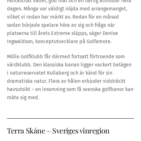
Fantastiskt väder, god mat och en härlig atmosfär hela
dagen. Många var väldigt nöjda med arrangemanget,
vilket vi redan har märkt av. Redan för en månad
sedan började spelare höra av sig och fråga när
platserna till årets Extreme släpps, säger Denise
Ingwaldson, konceptutvecklare på Golfamore.
Mölle Golfklubb får därmed fortsatt förtroende som
värdklubb. Den klassiska banan ligger vackert belägen
i naturreservatet Kullaberg och är känd för sin
dramatiska natur. Flera av hålen erbjuder vidsträckt
havsutsikt – en inramning som få svenska golfbanor kan
mäta sig med.
Terra Skåne – Sveriges vinregion