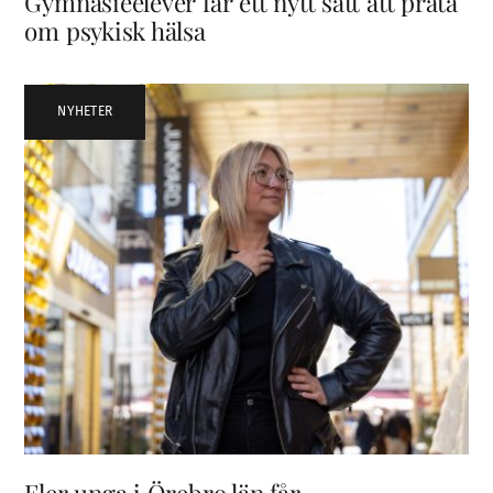
Gymnasieelever får ett nytt sätt att prata
om psykisk hälsa
NYHETER