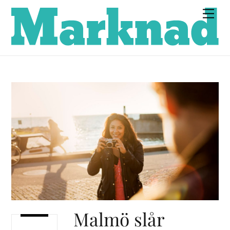
Skip
Men
to
content
Malmö slår