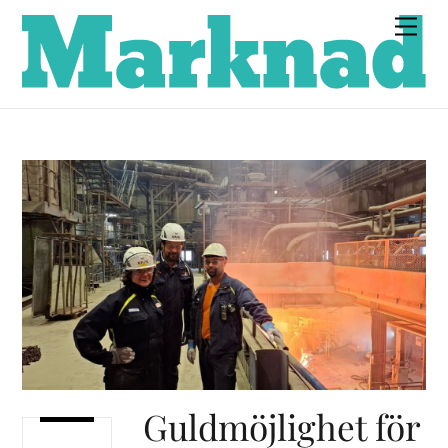
Skip
Men
to
content
Guldmöjlighet för