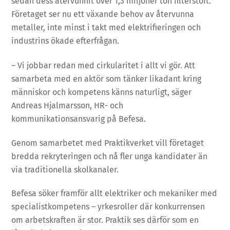
sedan dess återvunnit över 1,3 miljoner ton filterstoft.
Företaget ser nu ett växande behov av återvunna
metaller, inte minst i takt med elektrifieringen och
industrins ökade efterfrågan.
– Vi jobbar redan med cirkularitet i allt vi gör. Att
samarbeta med en aktör som tänker likadant kring
människor och kompetens känns naturligt, säger
Andreas Hjalmarsson, HR- och
kommunikationsansvarig på Befesa.
Genom samarbetet med Praktikverket vill företaget
bredda rekryteringen och nå fler unga kandidater än
via traditionella skolkanaler.
Befesa söker framför allt elektriker och mekaniker med
specialistkompetens – yrkesroller där konkurrensen
om arbetskraften är stor. Praktik ses därför som en