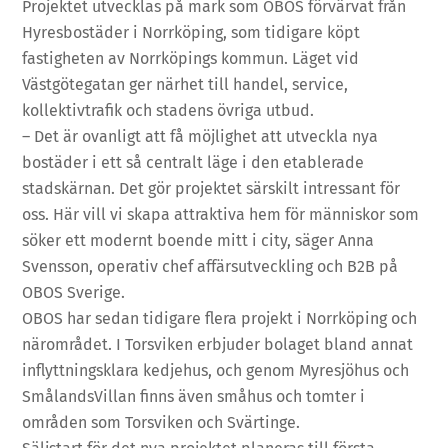
Projektet utvecklas på mark som OBOS förvärvat från
Hyresbostäder i Norrköping, som tidigare köpt
fastigheten av Norrköpings kommun. Läget vid
Västgötegatan ger närhet till handel, service,
kollektivtrafik och stadens övriga utbud.
– Det är ovanligt att få möjlighet att utveckla nya
bostäder i ett så centralt läge i den etablerade
stadskärnan. Det gör projektet särskilt intressant för
oss. Här vill vi skapa attraktiva hem för människor som
söker ett modernt boende mitt i city, säger Anna
Svensson, operativ chef affärsutveckling och B2B på
OBOS Sverige.
OBOS har sedan tidigare flera projekt i Norrköping och
närområdet. I Torsviken erbjuder bolaget bland annat
inflyttningsklara kedjehus, och genom Myresjöhus och
SmålandsVillan finns även småhus och tomter i
områden som Torsviken och Svärtinge.