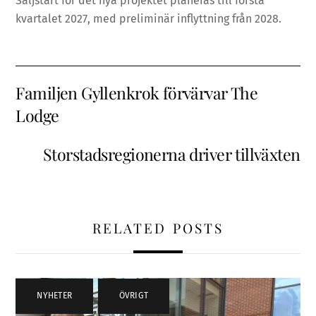
Säljstart för det nya projektet planeras till första
kvartalet 2027, med preliminär inflyttning från 2028.
Familjen Gyllenkrok förvärvar The
Lodge
Storstadsregionerna driver tillväxten
RELATED POSTS
NYHETER
,
ÖVRIGT