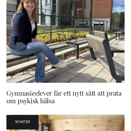
Gymnasieelever får ett nytt sätt att prata
om psykisk hälsa
NYHETER