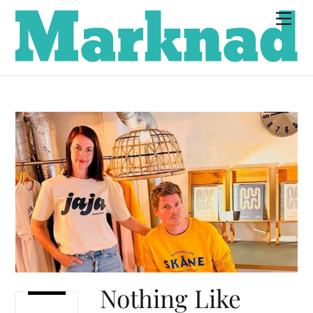
Skip
Men
to
content
Nothing Like