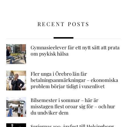
RECENT POSTS
Gymnasieelever får ett nytt sätt att prata
om psykisk hälsa
Fler unga i Örebro län får
betalningsanmärkningar – ekonomiska
problem börjar tidigt i vuxenlivet
Bilsemester i sommar – här är
misstagen flest oroar sig för – och hur
du undviker dem
Seriernas 100-årsfest till Helsingborg