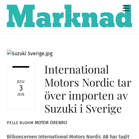
Skip
Men
to
content
International
Motors Nordic tar
JULI
3
över importen av
2026
Suzuki i Sverige
MOTOR
ÖREBRO
PELLE BLOHM
Bilkoncernen International Motors Nordic AB har tagit