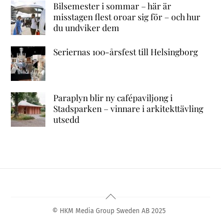
Bilsemester i sommar – här är
misstagen flest oroar sig för – och hur
du undviker dem
Seriernas 100-årsfest till Helsingborg
Paraplyn blir ny cafépaviljong i
Stadsparken – vinnare i arkitekttävling
utsedd
Back
To
© HKM Media Group Sweden AB 2025
Top