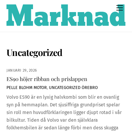
Skip
Men
to
content
Uncategorized
JANUARI 29, 2026
ES90 höjer ribban och prislappen
PELLE BLOHM
MOTOR
,
UNCATEGORIZED
ÖREBRO
Volvo ES90 är en lyxig halvkombi som blir en ovanlig
syn på hemmaplan. Det sjusiffriga grundpriset spelar
sin roll men huvudförklaringen ligger djupt rotad i vår
bilkultur. Tiden då Volvo var den självklara
folkhemsbilen är sedan länge förbi men dess skugga