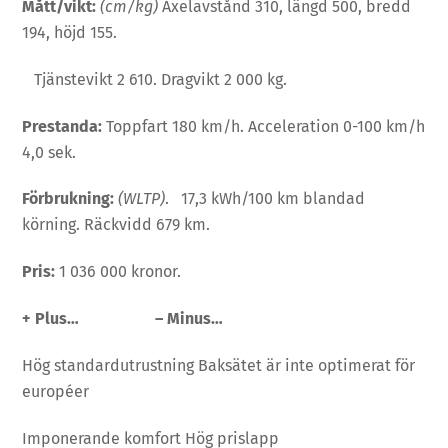
Mått/vikt:
(cm/kg)
Axelavstånd 310, längd 500, bredd
194, höjd 155.
Tjänstevikt 2 610. Dragvikt 2 000 kg.
Prestanda:
Toppfart 180 km/h. Acceleration 0-100 km/h
4,0 sek.
Förbrukning:
(WLTP)
. 17,3 kWh/100 km blandad
körning. Räckvidd 679 km.
Pris:
1 036 000 kronor.
+
Plus…
–
Minus…
Hög standardutrustning Baksätet är inte optimerat för
européer
Imponerande komfort Hög prislapp