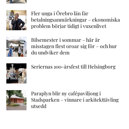
Fler unga i Örebro län får
betalningsanmärkningar – ekonomiska
problem börjar tidigt i vuxenlivet
Bilsemester i sommar – här är
misstagen flest oroar sig för – och hur
du undviker dem
Seriernas 100-årsfest till Helsingborg
Paraplyn blir ny cafépaviljong i
Stadsparken – vinnare i arkitekttävling
utsedd