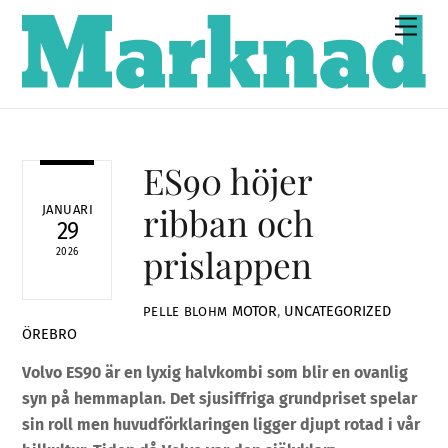
Skip
Men
to
content
ES90 höjer
ribban och
JANUARI
29
prislappen
2026
MOTOR
,
UNCATEGORIZED
PELLE BLOHM
ÖREBRO
Volvo ES90 är en lyxig halvkombi som blir en ovanlig
syn på hemmaplan. Det sjusiffriga grundpriset spelar
sin roll men huvudförklaringen ligger djupt rotad i vår