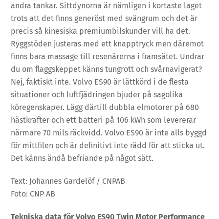
andra tankar. Sittdynorna är nämligen i kortaste laget
trots att det finns generöst med svängrum och det är
precis så kinesiska premiumbilskunder vill ha det.
Ryggstöden justeras med ett knapptryck men däremot
finns bara massage till resenärerna i framsätet. Undrar
du om flaggskeppet känns tungrott och svårnavigerat?
Nej, faktiskt inte. Volvo ES90 är lättkörd i de flesta
situationer och luftfjädringen bjuder på sagolika
köregenskaper. Lägg därtill dubbla elmotorer på 680
hästkrafter och ett batteri på 106 kWh som levererar
närmare 70 mils räckvidd. Volvo ES90 är inte alls byggd
för mittfilen och är definitivt inte rädd för att sticka ut.
Det känns ändå befriande på något sätt.
Text: Johannes Gardelöf / CNPAB
Foto: CNP AB
Tekniska data för Volvo ES90 Twin Motor Performance