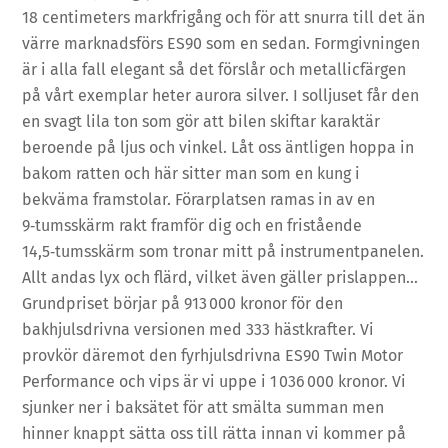
18 centimeters markfrigång och för att snurra till det än
värre marknadsförs ES90 som en sedan. Formgivningen
är i alla fall elegant så det förslår och metallicfärgen
på vårt exemplar heter aurora silver. I solljuset får den
en svagt lila ton som gör att bilen skiftar karaktär
beroende på ljus och vinkel. Låt oss äntligen hoppa in
bakom ratten och här sitter man som en kung i
bekväma framstolar. Förarplatsen ramas in av en
9‑tumsskärm rakt framför dig och en fristående
14,5‑tumsskärm som tronar mitt på instrumentpanelen.
Allt andas lyx och flärd, vilket även gäller prislappen…
Grundpriset börjar på 913 000 kronor för den
bakhjulsdrivna versionen med 333 hästkrafter. Vi
provkör däremot den fyrhjulsdrivna ES90 Twin Motor
Performance och vips är vi uppe i 1 036 000 kronor. Vi
sjunker ner i baksätet för att smälta summan men
hinner knappt sätta oss till rätta innan vi kommer på