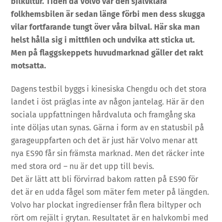
bilkultur. Tiden då Volvo var den självklara
folkhemsbilen är sedan länge förbi men dess skugga
vilar fortfarande tungt över våra bilval. Här ska man
helst hålla sig i mittfilen och undvika att sticka ut.
Men på flaggskeppets huvudmarknad gäller det rakt
motsatta.
Dagens testbil byggs i kinesiska Chengdu och det stora
landet i öst präglas inte av någon jantelag. Här är den
sociala uppfattningen hårdvaluta och framgång ska
inte döljas utan synas. Gärna i form av en statusbil på
garageuppfarten och det är just här Volvo menar att
nya ES90 får sin främsta marknad. Men det räcker inte
med stora ord – nu är det upp till bevis.
Det är lätt att bli förvirrad bakom ratten på ES90 för
det är en udda fågel som mäter fem meter på längden.
Volvo har plockat ingredienser från flera biltyper och
rört om rejält i grytan. Resultatet är en halvkombi med