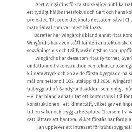
Gert Wingårdhs första storskaliga publika träh
ett tydligt hållbarhetsfokus och Gert och hans kol
projektet. Till projektet knöts dessutom såväl C
materialval som var mest hållbara.
Därefter har Wingårdhs bland annat ritat Konse
Wingårdhs har även stått för den arkitektoniska u
sexvåningshus och två fyravåningshus som uppförd
Wingårdhs har dessutom ritat Fyrtornet, Sverig
omfattande träkonstruktion och tekniska lösninga
klimatavtryck och en av de första byggnaderna s
mål om nettonoll CO2-utsläpp till 2030. Wingård
träbyggnad på Sandgrundsudden, som enligt mång
– Vi har bland annat ritat ett kontorshus i trä fö
konstruktionen i ett klimattält, vilket gav en fi
till en säker och trygg arbetsplats. Eftersom tr
sätt lättare att hantera, vilket förstås har fördel
Han upplever att intresset för trähusbyggnation