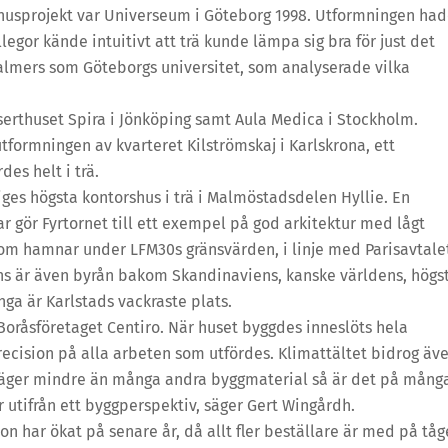
usprojekt var Universeum i Göteborg 1998. Utformningen ha
legor kände intuitivt att trä kunde lämpa sig bra för just det
halmers som Göteborgs universitet, som analyserade vilka
rthuset Spira i Jönköping samt Aula Medica i Stockholm.
tformningen av kvarteret Kilströmskaj i Karlskrona, ett
es helt i trä.
es högsta kontorshus i trä i Malmöstadsdelen Hyllie. En
r gör Fyrtornet till ett exempel på god arkitektur med lågt
om hamnar under LFM30s gränsvärden, i linje med Parisavtale
hs är även byrån bakom Skandinaviens, kanske världens, högs
a är Karlstads vackraste plats.
r Boråsföretaget Centiro. När huset byggdes inneslöts hela
nprecision på alla arbeten som utfördes. Klimattältet bidrog äv
ä väger mindre än många andra byggmaterial så är det på mång
ar utifrån ett byggperspektiv, säger Gert Wingårdh.
 har ökat på senare år, då allt fler beställare är med på tåg