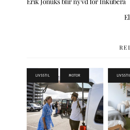
Erik Jonuks blir ny vd för Inkubera
E
RE
LIVSSTIL
,
MOTOR
LIVSSTI