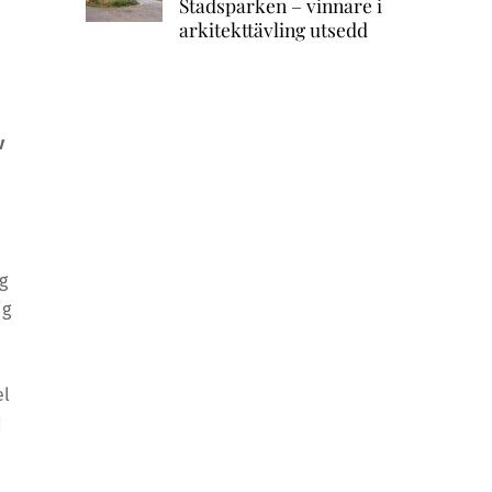
Stadsparken – vinnare i
arkitekttävling utsedd
v
g
ig
el
d