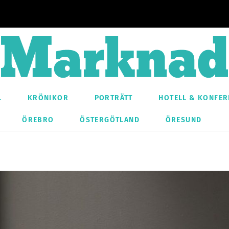
L
KRÖNIKOR
PORTRÄTT
HOTELL & KONFER
ÖREBRO
ÖSTERGÖTLAND
ÖRESUND