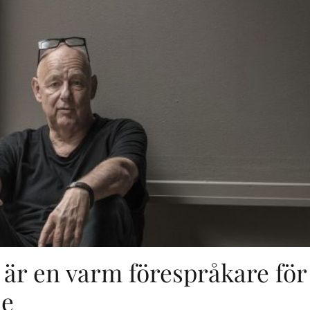
är en varm förespråkare för
de