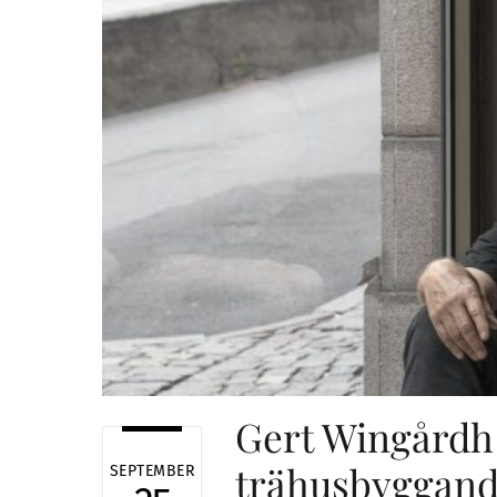
Gert Wingårdh 
trähusbyggan
SEPTEMBER