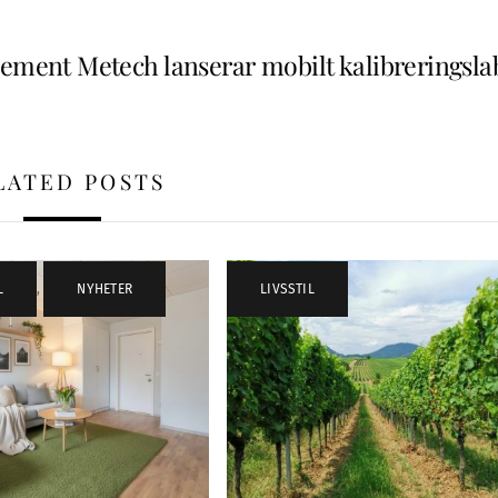
lement Metech lanserar mobilt kalibreringsla
LATED POSTS
L
,
NYHETER
LIVSSTIL