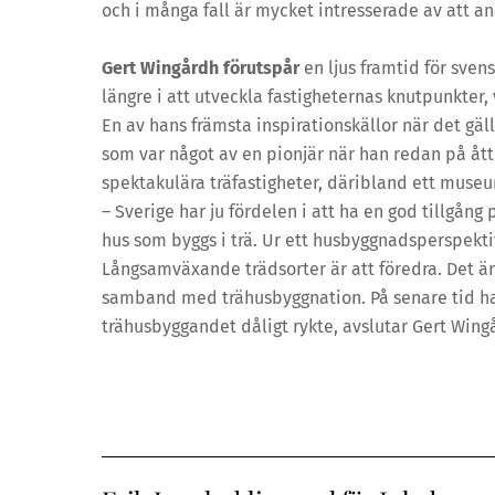
och i många fall är mycket intresserade av att ana
Gert Wingårdh förutspår
en ljus framtid för sve
längre i att utveckla fastigheternas knutpunkter, 
En av hans främsta inspirationskällor när det gä
som var något av en pionjär när han redan på åtti
spektakulära träfastigheter, däribland ett muse
– Sverige har ju fördelen i att ha en god tillgång
hus som byggs i trä. Ur ett husbyggnadsperspekt
Långsamväxande trädsorter är att föredra. Det är
samband med trähusbyggnation. På senare tid har e
trähusbyggandet dåligt rykte, avslutar Gert Wing