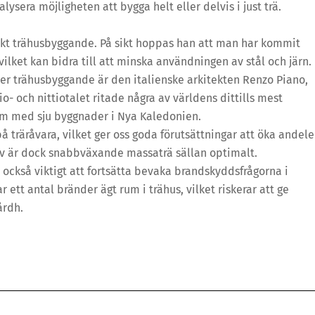
lysera möjligheten att bygga helt eller delvis i just trä.
nskt trähusbyggande. På sikt hoppas han att man har kommit
vilket kan bidra till att minska användningen av stål och järn.
ller trähusbyggande är den italienske arkitekten Renzo Piano,
o- och nittiotalet ritade några av världens dittills mest
um med sju byggnader i Nya Kaledonien.
 på träråvara, vilket ger oss goda förutsättningar att öka andel
iv är dock snabbväxande massaträ sällan optimalt.
 också viktigt att fortsätta bevaka brandskyddsfrågorna i
tt antal bränder ägt rum i trähus, vilket riskerar att ge
årdh.