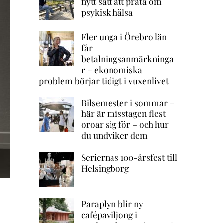
nytt sätt att prata om
psykisk hälsa
Fler unga i Örebro län
får
betalningsanmärkninga
r – ekonomiska
problem börjar tidigt i vuxenlivet
Bilsemester i sommar –
här är misstagen flest
oroar sig för – och hur
du undviker dem
Seriernas 100-årsfest till
Helsingborg
Paraplyn blir ny
cafépaviljong i