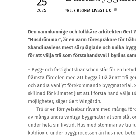
25
LIVSSTIL
0
2025
PELLE BLOHM
Den namnkunnige och folkkäre arkitekten Gert 
”Husdrömmar”, är en varm förespråkare för träh
Skandinaviens mest särpräglade och unika bygg
för att välja trä som förstahandsval i byråns sam
– Bygg- och fastighetsbranschen står för en bet
främsta fördelen med att bygga i trä är att trä g
och andra vanligt förekommande byggmaterial. Som
skillnad för klimatet just att i första hand välja
möjligheter, säger Gert Wingårdh.
Trä är en förnyelsebar råvara med många fördel
av många andra vanliga byggmaterial som stål oc
under hela sin livstid. Hus med stommar av trä 
koldioxid under byggprocessen än hus med beton