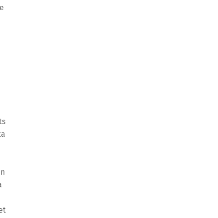
de
ts
ta
en
a
et