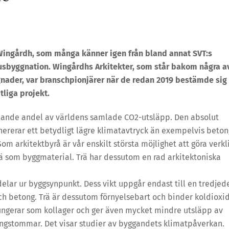
Wingårdh, som många känner igen från bland annat SVT:s
usbyggnation. Wingårdhs Arkitekter, som står bakom några a
nader, var branschpionjärer när de redan 2019 bestämde sig
tliga projekt.
ydande andel av världens samlade CO2-utsläpp. Den absolut
enererar ett betydligt lägre klimatavtryck än exempelvis beton
 arkitektbyrå är vår enskilt största möjlighet att göra verkl
 trä som byggmaterial. Trä har dessutom en rad arkitektoniska
ar ur byggsynpunkt. Dess vikt uppgår endast till en tredjed
h betong. Trä är dessutom förnyelsebart och binder koldioxi
fungerar som kollager och ger även mycket mindre utsläpp av
gstommar. Det visar studier av byggandets klimatpåverkan.