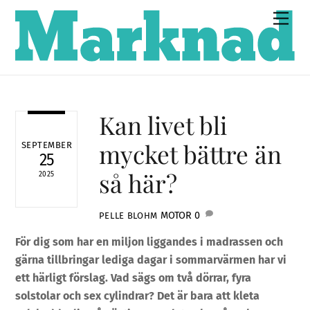
Skip
Men
to
content
Kan livet bli
mycket bättre än
SEPTEMBER
25
så här?
2025
MOTOR
0
PELLE BLOHM
För dig som har en miljon liggandes i madrassen och
gärna tillbringar lediga dagar i sommarvärmen har vi
ett härligt förslag. Vad sägs om två dörrar, fyra
solstolar och sex cylindrar? Det är bara att kleta