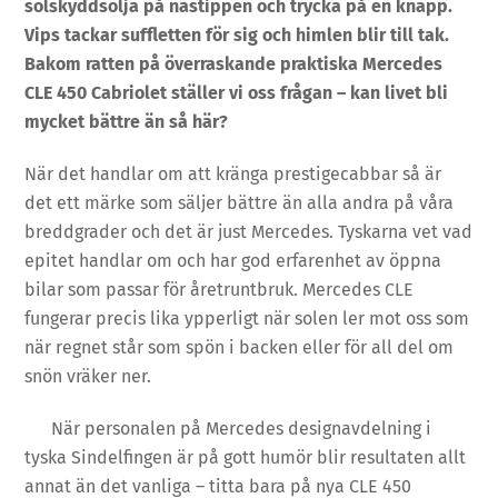
solskyddsolja på nästippen och trycka på en knapp.
Vips tackar suffletten för sig och himlen blir till tak.
Bakom ratten på överraskande praktiska Mercedes
CLE 450 Cabriolet ställer vi oss frågan – kan livet bli
mycket bättre än så här?
När det handlar om att kränga prestigecabbar så är
det ett märke som säljer bättre än alla andra på våra
breddgrader och det är just Mercedes. Tyskarna vet vad
epitet handlar om och har god erfarenhet av öppna
bilar som passar för åretruntbruk. Mercedes CLE
fungerar precis lika ypperligt när solen ler mot oss som
när regnet står som spön i backen eller för all del om
snön vräker ner.
När personalen på Mercedes designavdelning i
tyska Sindelfingen är på gott humör blir resultaten allt
annat än det vanliga – titta bara på nya CLE 450