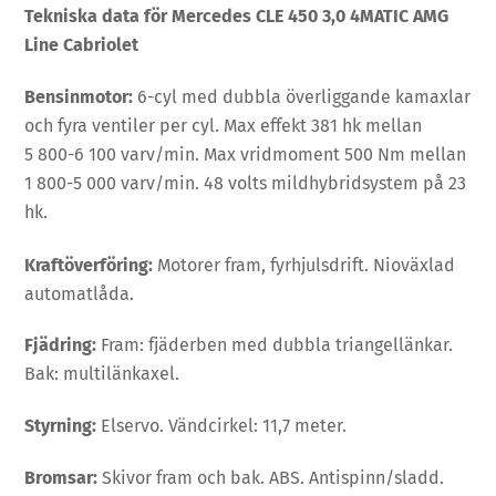
Tekniska data för Mercedes CLE 450 3,0 4MATIC AMG
Line Cabriolet
Bensinmotor:
6-cyl med dubbla överliggande kamaxlar
och fyra ventiler per cyl. Max effekt 381 hk mellan
5 800-6 100 varv/min. Max vridmoment 500 Nm mellan
1 800-5 000 varv/min. 48 volts mildhybridsystem på 23
hk.
Kraftöverföring:
Motorer fram, fyrhjulsdrift. Nioväxlad
automatlåda.
Fjädring:
Fram: fjäderben med dubbla triangellänkar.
Bak: multilänkaxel.
Styrning:
Elservo. Vändcirkel: 11,7 meter.
Bromsar:
Skivor fram och bak. ABS. Antispinn/sladd.