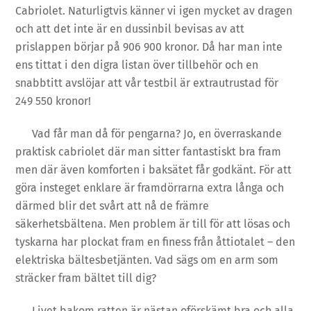
Cabriolet. Naturligtvis känner vi igen mycket av dragen
och att det inte är en dussinbil bevisas av att
prislappen börjar på 906 900 kronor. Då har man inte
ens tittat i den digra listan över tillbehör och en
snabbtitt avslöjar att vår testbil är extrautrustad för
249 550 kronor!
Vad får man då för pengarna? Jo, en överraskande
praktisk cabriolet där man sitter fantastiskt bra fram
men där även komforten i baksätet får godkänt. För att
göra insteget enklare är framdörrarna extra långa och
därmed blir det svårt att nå de främre
säkerhetsbältena. Men problem är till för att lösas och
tyskarna har plockat fram en finess från åttiotalet – den
elektriska bältesbetjänten. Vad sägs om en arm som
sträcker fram bältet till dig?
Livet bakom ratten är nästan oförskämt bra och alla