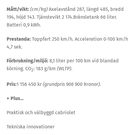
Mått/vikt:
(cm/kg)
Axelavstånd 287, längd 485, bredd
194, höjd 143. Tjänstevikt 2 174.Bränsletank 66 liter.
Batteri 0,9 kWh.
Prestanda:
Toppfart 250 km/h. Acceleration 0-100 km/h
4,7 sek.
Förbrukning/miljö:
8,1 liter per 100 km vid blandad
körning. CO
: 183 g/km
(WLTP)
.
2
Pris:
1 156 450 kr
(grundpris 906 900 kronor)
.
+ Plus…
Praktisk och välbyggd cabriolet
Tekniska innovationer