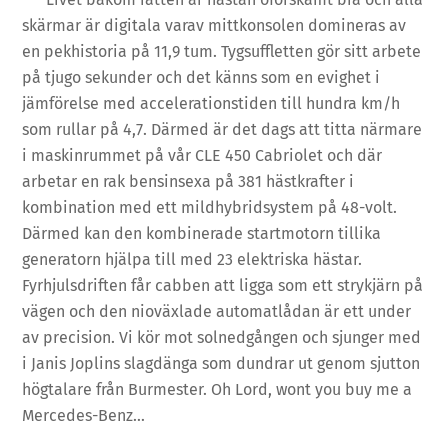
skärmar är digitala varav mittkonsolen domineras av
en pekhistoria på 11,9 tum. Tygsuffletten gör sitt arbete
på tjugo sekunder och det känns som en evighet i
jämförelse med accelerationstiden till hundra km/h
som rullar på 4,7. Därmed är det dags att titta närmare
i maskinrummet på vår CLE 450 Cabriolet och där
arbetar en rak bensinsexa på 381 hästkrafter i
kombination med ett mildhybridsystem på 48-volt.
Därmed kan den kombinerade startmotorn tillika
generatorn hjälpa till med 23 elektriska hästar.
Fyrhjulsdriften får cabben att ligga som ett strykjärn på
vägen och den nioväxlade automatlådan är ett under
av precision. Vi kör mot solnedgången och sjunger med
i Janis Joplins slagdänga som dundrar ut genom sjutton
högtalare från Burmester. Oh Lord, wont you buy me a
Mercedes-Benz…