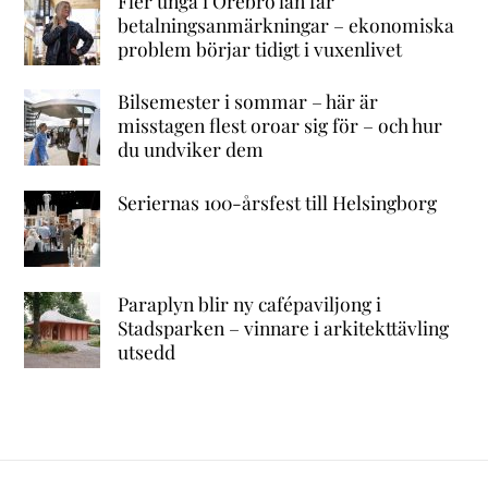
Fler unga i Örebro län får
betalningsanmärkningar – ekonomiska
problem börjar tidigt i vuxenlivet
Bilsemester i sommar – här är
misstagen flest oroar sig för – och hur
du undviker dem
Seriernas 100-årsfest till Helsingborg
Paraplyn blir ny cafépaviljong i
Stadsparken – vinnare i arkitekttävling
utsedd