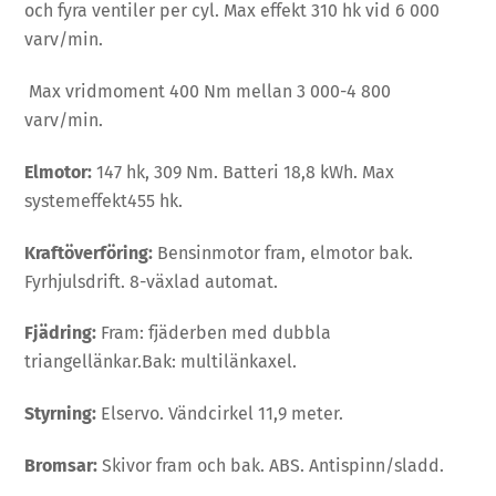
och fyra ventiler per cyl. Max effekt 310 hk vid 6 000
varv/min.
Max vridmoment 400 Nm mellan 3 000-4 800
varv/min.
Elmotor:
147 hk, 309 Nm. Batteri 18,8 kWh. Max
systemeffekt455 hk.
Kraftöverföring:
Bensinmotor fram, elmotor bak.
Fyrhjulsdrift. 8-växlad automat.
Fjädring:
Fram: fjäderben med dubbla
triangellänkar.Bak: multilänkaxel.
Styrning:
Elservo. Vändcirkel 11,9 meter.
Bromsar:
Skivor fram och bak. ABS. Antispinn/sladd.