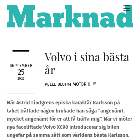
Skip
Men
to
content
Volvo i sina bästa
år
SEPTEMBER
25
2025
MOTOR
0
PELLE BLOHM
När Astrid Lindgrens episka karaktär Karlsson på
taket träffade någon brukade han säga ”angenämt,
mycket angenämt för er att få träffa mig”. När vi möter
nya faceliftade Volvo XC90 introducerar sig bilen
ungefär på samma sätt som världens bästa Karlsson.