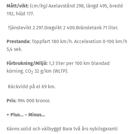
Mått/vikt:
(cm/kg)
Axelavstånd 298, längd 495, bredd
192, höjd 177.
Tjänstevikt 2 297.Dragvikt 2 400.Bränsletank 71 liter.
Prestanda:
Toppfart 180 km/h. Acceleration 0-100 km/h
5,4 sek.
Förbrukning/Miljö:
1,3 liter per 100 km blandad
körning. CO
32 g/km
(WLTP)
.
2
Räckvidd på el 69 km.
Pris:
994 000 kronor.
+ Plus…
– Minus…
Känns solid och välbyggd Bara två års nybilsgaranti