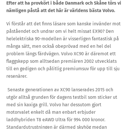
Efter att ha provkört i både Danmark och Skåne törs vi
nämligen påstå att det här är världens bästa Volvo.
Vi förstår att det finns läsare som kanske invänder mot
påståendet och undrar om vi helt missat EX90? Den
helelektriska 90-modellen är visserligen fantastisk på
många sätt, men också obeprövad med en hel del
problem längs färdvägen. Volvo XC90 är däremot ett
flaggskepp som alltsedan premiären 2002 utvecklats
till en gedigen och pålitlig premiumsuv för upp till sju
resenärer.
Senaste generationen av XC90 lanserades 2015 och
utgör alltså grunden för dagens testbil som sticker ut
med sin kaxiga grill. Volvo har dessutom gjort
motorvalet enkelt då man enbart erbjuder
laddhybriden T8 eAWD Ultra för 994 000 kronor.
Standardutrustningen är därmed skyhög medan