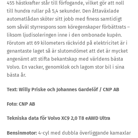
455 hästkrafter står till förfogande, vilket gör att noll
till hundra rullar på 5,4 sekunder. Den åttaväxlade
automatlådan sköter sitt jobb med finess samtidigt
som såväl styrrespons som köregenskaper förbättrats –
liksom ljudisoleringen inne i den ombonade kupén.
Förutom att 69 kilometers räckvidd på elektricitet är i
genantaste laget så är slutomdömet att det är mycket
angenämt att stifta bekantskap med världens bästa
Volvo. En vacker, genomklok och lagom stor bil i sina
bästa år.
Text: Willy Priske och Johannes Gardelöf / CNP AB
Foto: CNP AB
Tekniska data för Volvo XC9 2,0 T8 eAWD Ultra
Bensinmotor:
4-cyl med dubbla överliggande kamaxlar