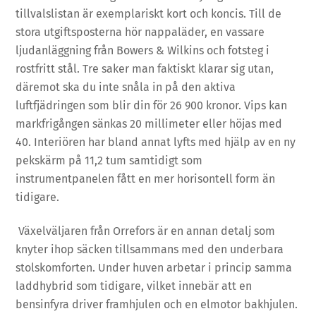
tillvalslistan är exemplariskt kort och koncis. Till de
stora utgiftsposterna hör nappaläder, en vassare
ljudanläggning från Bowers & Wilkins och fotsteg i
rostfritt stål. Tre saker man faktiskt klarar sig utan,
däremot ska du inte snåla in på den aktiva
luftfjädringen som blir din för 26 900 kronor. Vips kan
markfrigången sänkas 20 millimeter eller höjas med
40. Interiören har bland annat lyfts med hjälp av en ny
pekskärm på 11,2 tum samtidigt som
instrumentpanelen fått en mer horisontell form än
tidigare.
Växelväljaren från Orrefors är en annan detalj som
knyter ihop säcken tillsammans med den underbara
stolskomforten. Under huven arbetar i princip samma
laddhybrid som tidigare, vilket innebär att en
bensinfyra driver framhjulen och en elmotor bakhjulen.