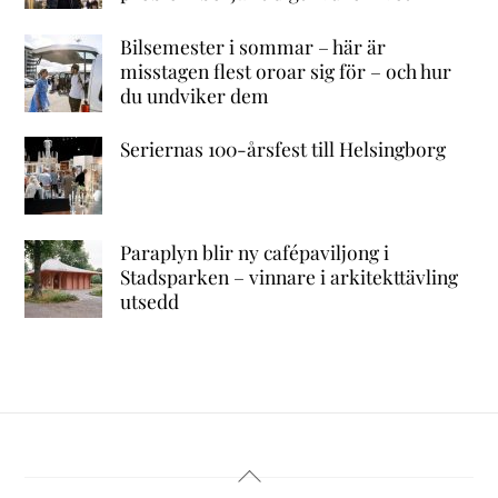
Bilsemester i sommar – här är
misstagen flest oroar sig för – och hur
du undviker dem
Seriernas 100-årsfest till Helsingborg
Paraplyn blir ny cafépaviljong i
Stadsparken – vinnare i arkitekttävling
utsedd
Back