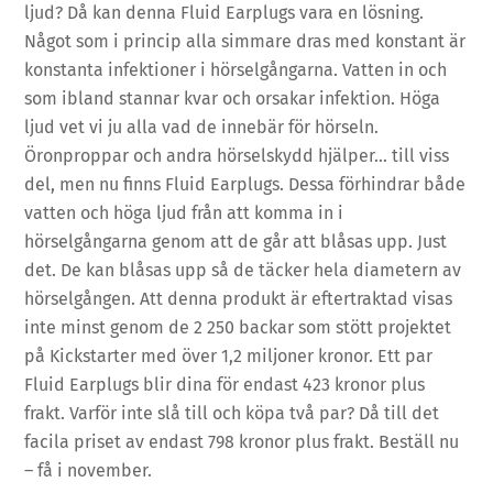
ljud? Då kan denna Fluid Earplugs vara en lösning.
Något som i princip alla simmare dras med konstant är
konstanta infektioner i hörselgångarna. Vatten in och
som ibland stannar kvar och orsakar infektion. Höga
ljud vet vi ju alla vad de innebär för hörseln.
Öronproppar och andra hörselskydd hjälper… till viss
del, men nu finns Fluid Earplugs. Dessa förhindrar både
vatten och höga ljud från att komma in i
hörselgångarna genom att de går att blåsas upp. Just
det. De kan blåsas upp så de täcker hela diametern av
hörselgången. Att denna produkt är eftertraktad visas
inte minst genom de 2 250 backar som stött projektet
på Kickstarter med över 1,2 miljoner kronor. Ett par
Fluid Earplugs blir dina för endast 423 kronor plus
frakt. Varför inte slå till och köpa två par? Då till det
facila priset av endast 798 kronor plus frakt. Beställ nu
– få i november.