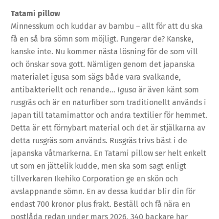
Tatami pillow
Minnesskum och kuddar av bambu – allt för att du ska
få en så bra sömn som möjligt. Fungerar de? Kanske,
kanske inte. Nu kommer nästa lösning för de som vill
och önskar sova gott. Nämligen genom det japanska
materialet igusa som sägs både vara svalkande,
antibakteriellt och renande…
Igusa
är även känt som
rusgräs och är en naturfiber som traditionellt används i
Japan till tatamimattor och andra textilier för hemmet.
Detta är ett förnybart material och det är stjälkarna av
detta rusgräs som används. Rusgräs trivs bäst i de
japanska våtmarkerna. En Tatami pillow ser helt enkelt
ut som en jättelik kudde, men ska som sagt enligt
tillverkaren Ikehiko Corporation ge en skön och
avslappnande sömn. En av dessa kuddar blir din för
endast 700 kronor plus frakt. Beställ och få nära en
postlåda redan under mars 2026. 340 backare har