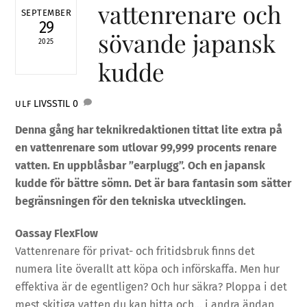
vattenrenare och
SEPTEMBER
29
sövande japansk
2025
kudde
LIVSSTIL
0
ULF
Denna gång har teknikredaktionen tittat lite extra på
en vattenrenare som utlovar 99,999 procents renare
vatten. En uppblåsbar ”earplugg”. Och en japansk
kudde för bättre sömn. Det är bara fantasin som sätter
begränsningen för den tekniska utvecklingen.
Oassay FlexFlow
Vattenrenare för privat- och fritidsbruk finns det
numera lite överallt att köpa och införskaffa. Men hur
effektiva är de egentligen? Och hur säkra? Ploppa i det
mest skitiga vatten du kan hitta och… i andra ändan