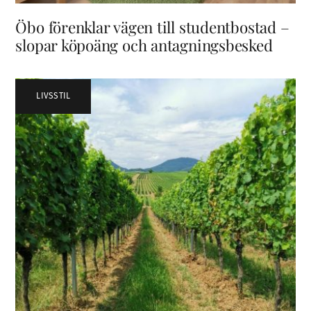
Öbo förenklar vägen till studentbostad –
slopar köpoäng och antagningsbesked
LIVSSTIL