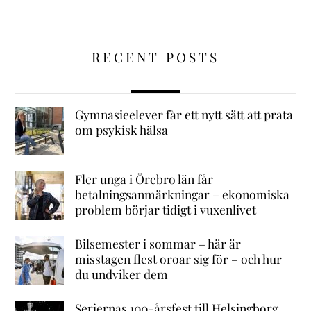
RECENT POSTS
Gymnasieelever får ett nytt sätt att prata
om psykisk hälsa
Fler unga i Örebro län får
betalningsanmärkningar – ekonomiska
problem börjar tidigt i vuxenlivet
Bilsemester i sommar – här är
misstagen flest oroar sig för – och hur
du undviker dem
Seriernas 100-årsfest till Helsingborg