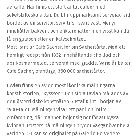
av kaffe. Här finns ett stort antal caféer med
sekelskifteskaraktär. Du blir uppmärksamt serverad vid
bordet av en servitör/servitris i svart väst. Menyn
innehåller bakverk och enklare rätter men visst kan du
få en gulasch eller en kalvschnitzel.
Mest känt är Café Sacher, för sin Sachertårta. Med ett
hemligt recept från 1832 innehållande choklad och
aprikosmarmelad, serverad med grädde. Varje år bakar
Café Sacher, ofantliga, 360 000 sachertårtor.
I Wien finns
en av de mest ikoniska målningarna i
konsthistorien, ”Kysssen”. Den stora tavlan målades av
den österrikiske konstnären Gustaf Klint i början av
1900-talet. Målningen visar ett par i en intim
omfamning, där mannen böjer sig ner för att kyssa
kvinnan. Posters på målningen pryder väggar över hela
världen. Du kan se originalet på Galerie Belvedere.