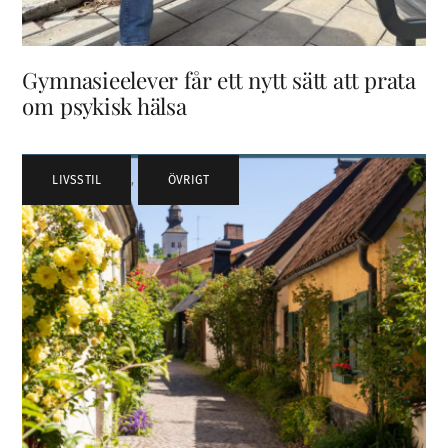
Gymnasieelever får ett nytt sätt att prata
om psykisk hälsa
LIVSSTIL
,
ÖVRIGT