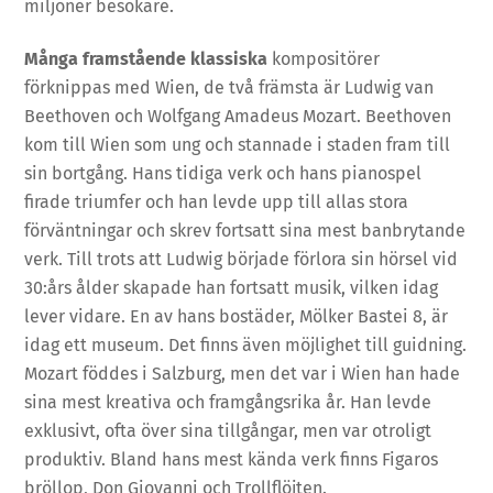
miljoner besökare.
Många framstående klassiska
kompositörer
förknippas med Wien, de två främsta är Ludwig van
Beethoven och Wolfgang Amadeus Mozart. Beethoven
kom till Wien som ung och stannade i staden fram till
sin bortgång. Hans tidiga verk och hans pianospel
firade triumfer och han levde upp till allas stora
förväntningar och skrev fortsatt sina mest banbrytande
verk. Till trots att Ludwig började förlora sin hörsel vid
30:års ålder skapade han fortsatt musik, vilken idag
lever vidare. En av hans bostäder, Mölker Bastei 8, är
idag ett museum. Det finns även möjlighet till guidning.
Mozart föddes i Salzburg, men det var i Wien han hade
sina mest kreativa och framgångsrika år. Han levde
exklusivt, ofta över sina tillgångar, men var otroligt
produktiv. Bland hans mest kända verk finns Figaros
bröllop, Don Giovanni och Trollflöjten.