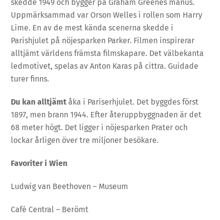
skedde 1949 och bygger på Graham Greenes manus.
Uppmärksammad var Orson Welles i rollen som Harry
Lime. En av de mest kända scenerna skedde i
Parishjulet på nöjesparken Parker. Filmen inspirerar
alltjämt världens främsta filmskapare. Det välbekanta
ledmotivet, spelas av Anton Karas på cittra. Guidade
turer finns.
Du kan alltjämt
åka i Pariserhjulet. Det byggdes först
1897, men brann 1944. Efter återuppbyggnaden är det
68 meter högt. Det ligger i nöjesparken Prater och
lockar årligen över tre miljoner besökare.
Favoriter i
Wien
Ludwig van Beethoven – Museum
Café Central – Berömt