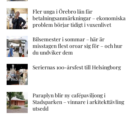
Fler unga i Örebro län får
betalningsanmärkningar – ekonomiska
problem börjar tidigt i vuxenlivet
Bilsemester i sommar – här är
misstagen flest oroar sig för – och hur
du undviker dem
Seriernas 100-årsfest till Helsingborg
Paraplyn blir ny cafépaviljong i
Stadsparken – vinnare i arkitekttävling
utsedd