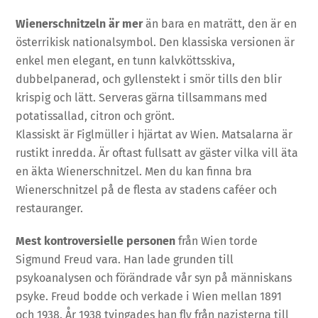
Wienerschnitzeln är mer
än bara en maträtt, den är en
österrikisk nationalsymbol. Den klassiska versionen är
enkel men elegant, en tunn kalvköttsskiva,
dubbelpanerad, och gyllenstekt i smör tills den blir
krispig och lätt. Serveras gärna tillsammans med
potatissallad, citron och grönt.
Klassiskt är Figlmüller i hjärtat av Wien. Matsalarna är
rustikt inredda. Är oftast fullsatt av gäster vilka vill äta
en äkta Wienerschnitzel. Men du kan finna bra
Wienerschnitzel på de flesta av stadens caféer och
restauranger.
Mest kontroversielle personen
från Wien torde
Sigmund Freud vara. Han lade grunden till
psykoanalysen och förändrade vår syn på människans
psyke. Freud bodde och verkade i Wien mellan 1891
och 1938. År 1938 tvingades han fly från nazisterna till