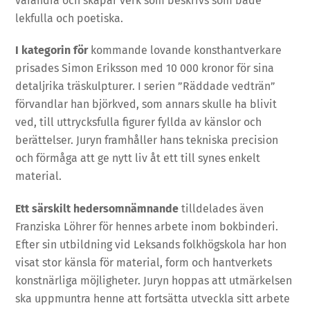
varandra och skapar verk som beskrivs som både
lekfulla och poetiska.
I kategorin för
kommande lovande konsthantverkare
prisades Simon Eriksson med 10 000 kronor för sina
detaljrika träskulpturer. I serien ”Räddade vedträn”
förvandlar han björkved, som annars skulle ha blivit
ved, till uttrycksfulla figurer fyllda av känslor och
berättelser. Juryn framhåller hans tekniska precision
och förmåga att ge nytt liv åt ett till synes enkelt
material.
Ett särskilt hedersomnämnande
tilldelades även
Franziska Löhrer för hennes arbete inom bokbinderi.
Efter sin utbildning vid Leksands folkhögskola har hon
visat stor känsla för material, form och hantverkets
konstnärliga möjligheter. Juryn hoppas att utmärkelsen
ska uppmuntra henne att fortsätta utveckla sitt arbete