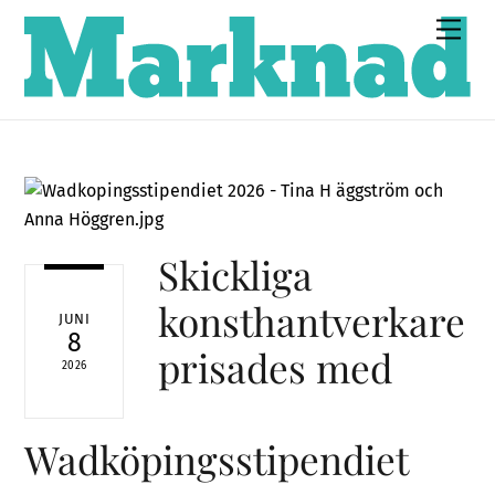
Skip
Men
to
content
Skickliga
konsthantverkare
JUNI
8
prisades med
2026
Wadköpingsstipendiet