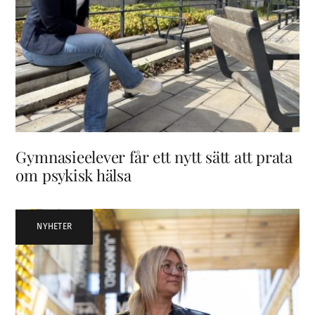
Gymnasieelever får ett nytt sätt att prata
om psykisk hälsa
NYHETER