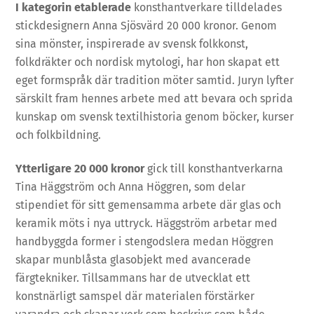
I kategorin etablerade
konsthantverkare tilldelades
stickdesignern Anna Sjösvärd 20 000 kronor. Genom
sina mönster, inspirerade av svensk folkkonst,
folkdräkter och nordisk mytologi, har hon skapat ett
eget formspråk där tradition möter samtid. Juryn lyfter
särskilt fram hennes arbete med att bevara och sprida
kunskap om svensk textilhistoria genom böcker, kurser
och folkbildning.
Ytterligare 20 000 kronor
gick till konsthantverkarna
Tina Häggström och Anna Höggren, som delar
stipendiet för sitt gemensamma arbete där glas och
keramik möts i nya uttryck. Häggström arbetar med
handbyggda former i stengodslera medan Höggren
skapar munblåsta glasobjekt med avancerade
färgtekniker. Tillsammans har de utvecklat ett
konstnärligt samspel där materialen förstärker