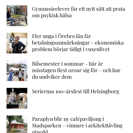
Gymnasieelever får ett nytt sätt att prata
om psykisk hälsa
Fler unga i Örebro län får
betalningsanmärkningar – ekonomiska
problem börjar tidigt i vuxenlivet
Bilsemester i sommar – här är
misstagen flest oroar sig för – och hur
du undviker dem
Seriernas 100-årsfest till Helsingborg
Paraplyn blir ny cafépaviljong i
Stadsparken – vinnare i arkitekttävling
utsedd