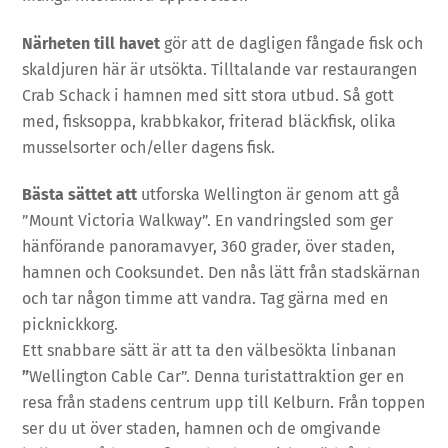
Närheten till havet
gör att de dagligen fångade fisk och
skaldjuren här är utsökta. Tilltalande var restaurangen
Crab Schack i hamnen med sitt stora utbud. Så gott
med, fisksoppa, krabbkakor, friterad bläckfisk, olika
musselsorter och/eller dagens fisk.
Bästa sättet att
utforska Wellington är genom att gå
”Mount Victoria Walkway”. En vandringsled som ger
hänförande panoramavyer, 360 grader, över staden,
hamnen och Cooksundet. Den nås lätt från stadskärnan
och tar någon timme att vandra. Tag gärna med en
picknickkorg.
Ett snabbare sätt är att ta den välbesökta linbanan
”
Wellington Cable Car”. Denna turistattraktion ger en
resa från stadens centrum upp till Kelburn. Från toppen
ser du ut över staden, hamnen och de omgivande