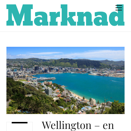
Skip
Men
to
content
Wellington – en