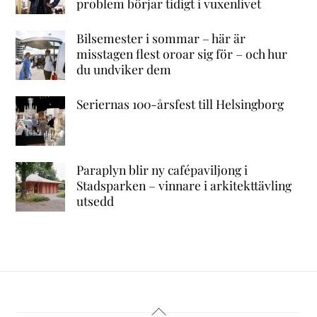
problem börjar tidigt i vuxenlivet
Bilsemester i sommar – här är
misstagen flest oroar sig för – och hur
du undviker dem
Seriernas 100-årsfest till Helsingborg
Paraplyn blir ny cafépaviljong i
Stadsparken – vinnare i arkitekttävling
utsedd
Back