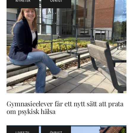
NYHETER
,
ÖVRIGT
Gymnasieelever får ett nytt sätt att prata
om psykisk hälsa
LIVSSTIL
,
ÖVRIGT