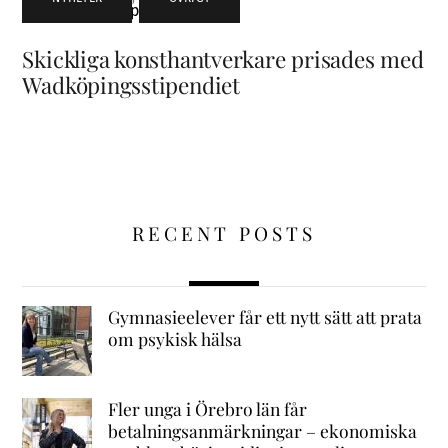
Skickliga konsthantverkare prisades med
Wadköpingsstipendiet
RECENT POSTS
Gymnasieelever får ett nytt sätt att prata
om psykisk hälsa
Fler unga i Örebro län får
betalningsanmärkningar – ekonomiska