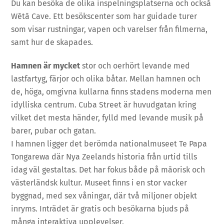
Du kan besöka de olika inspelningsplatserna och också
Wētā Cave. Ett besökscenter som har guidade turer
som visar rustningar, vapen och varelser från filmerna,
samt hur de skapades.
Hamnen är mycket
stor och oerhört levande med
lastfartyg, färjor och olika båtar. Mellan hamnen och
de, höga, omgivna kullarna finns stadens moderna men
idylliska centrum. Cuba Street är huvudgatan kring
vilket det mesta händer, fylld med levande musik på
barer, pubar och gatan.
I hamnen ligger det berömda nationalmuseet Te Papa
Tongarewa där Nya Zeelands historia från urtid tills
idag väl gestaltas. Det har fokus både på māorisk och
västerländsk kultur. Museet finns i en stor vacker
byggnad, med sex våningar, där två miljoner objekt
inryms. Inträdet är gratis och besökarna bjuds på
många interaktiva upplevelser.