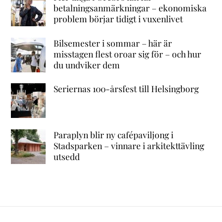
betalningsanmärkningar – ekonomiska
problem börjar tidigt i vuxenlivet
Bilsemester i sommar – här är
misstagen flest oroar sig för – och hur
du undviker dem
Seriernas 100-årsfest till Helsingborg
Paraplyn blir ny cafépaviljong i
Stadsparken – vinnare i arkitekttävling
utsedd