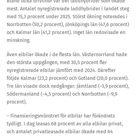
Bland olika drivlinor var det laddhybrider som ökade
mest. Antalet nyregistrerade laddhybrider i landet steg
med 15,3 procent under 2025. Störst ökning noterades i
Norrbotten (50,2 procent), Jönköpings län (47,6 procent)
och Kalmar län (41,2 procent). Inget län redovisade en
minskning.
Även elbilar ökade i de flesta län. Västernorrland hade
den största uppgången, med 30,5 procent fler
nyregistrerade elbilar jämfört med 2024. Därefter
följde Kalmar (23,2 procent) och Gotland (20,0 procent).
Tre län visade dock nedgångar: Jämtland (–3,9 procent),
Södermanland (–4,5 procent) och Norrbotten (–9,9
procent).
– Finansieringsmönstret för elbilar har förändrats
tydligt. I dag leasas 68 procent av alla elbilar privat,
och antalet privatleasade elbilar ökade med 64