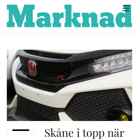
Skip
Men
to
content
Skåne i topp när