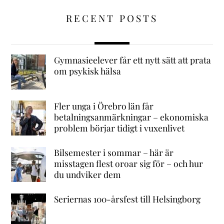
RECENT POSTS
Gymnasieelever får ett nytt sätt att prata
om psykisk hälsa
Fler unga i Örebro län får
betalningsanmärkningar – ekonomiska
problem börjar tidigt i vuxenlivet
Bilsemester i sommar – här är
misstagen flest oroar sig för – och hur
du undviker dem
Seriernas 100-årsfest till Helsingborg