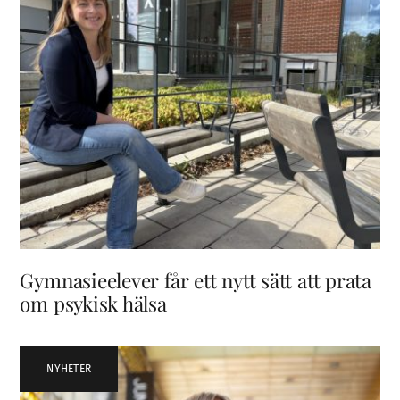
Gymnasieelever får ett nytt sätt att prata
om psykisk hälsa
NYHETER