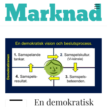
Skip
Men
to
content
En demokratisk