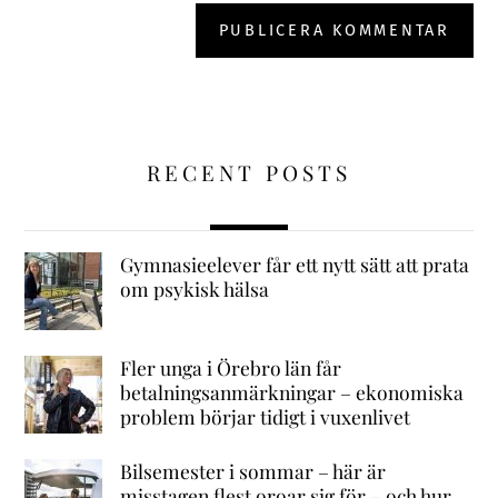
RECENT POSTS
Gymnasieelever får ett nytt sätt att prata
om psykisk hälsa
Fler unga i Örebro län får
betalningsanmärkningar – ekonomiska
problem börjar tidigt i vuxenlivet
Bilsemester i sommar – här är
misstagen flest oroar sig för – och hur