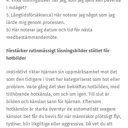
4. Vilka lösningsidéer har jag, som jag själv kan påverka
i nuläget?
5. Långtidsförsäkran:a) Här noterar jag något som jag
lärde mig genom processen.
b) Här noterar jag datum och tid för nästa
medbestämmandemöte.
Förstärker rutinmässigt lösningsbilder stället för
hotbilder
Instinktivt riktar hjärnan sin uppmärksamhet mot det
som den tidigare i livet har kategoriserat som hot eller
problem. Varje gång det sker bekräftas hotbilden, med
tillhörande hotkänsla, om och om igen. Till slut är
bilden och känslan sann för hjärnan. Eftersom
hotkänslor är starka överstyr de automatiskt svagare
känslor. Det får du bevis för när människor plötsligt flyr,
tystnar, blir likgiltiga eller aggressiva. Då vet du att