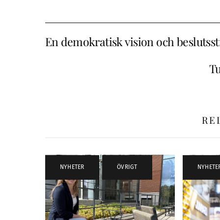
En demokratisk vision och beslutsst
Tu
RE
NYHETER
,
ÖVRIGT
NYHETE