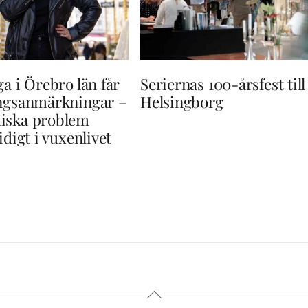
ga i Örebro län får
Seriernas 100-årsfest till
ingsanmärkningar –
Helsingborg
iska problem
idigt i vuxenlivet
Back