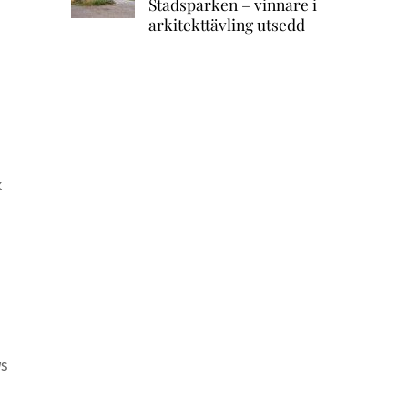
Stadsparken – vinnare i
arkitekttävling utsedd
k
ws