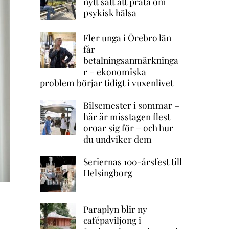
nytt sätt att prata om
psykisk hälsa
Fler unga i Örebro län
får
betalningsanmärkninga
r – ekonomiska
problem börjar tidigt i vuxenlivet
Bilsemester i sommar –
här är misstagen flest
oroar sig för – och hur
du undviker dem
Seriernas 100-årsfest till
Helsingborg
Paraplyn blir ny
cafépaviljong i