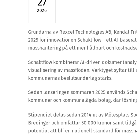
27
2026
Grundarna av Rexcel Technologies AB, Kendal Frit
2025 för innovationen Schaktflow – ett AI-baser
masshantering på ett mer hållbart och kostnadsef
Schaktflow kombinerar AI-driven dokumentanalys,
visualisering av massflöden. Verktyget syftar til
kommunernas beslutsunderlag stärks.
Sedan lanseringen sommaren 2025 används Schakt
kommuner och kommunalägda bolag, där lösninge
Stipendiet delas sedan 2014 ut av Mötesplats So
Bredinger och omfattar 50 000 kronor samt tillgå
potential att bli en nationell standard för massha