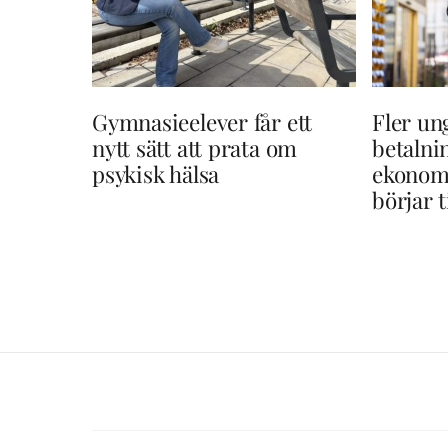
Gymnasieelever får ett
Fler un
nytt sätt att prata om
betaln
psykisk hälsa
ekonom
börjar t