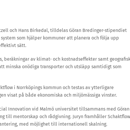
zell och Hans Birkedal, tilldelas Göran Bredinger-stipendiet
at system som hjälper kommuner att planera och följa upp
fektivt sätt.
 beräkningar av klimat- och kostnadseffekter samt geografis
l att minska onödiga transporter och utsläpp samtidigt som
flow i Norrköpings kommun och testas av ytterligare
n visat på både ekonomiska och miljömässiga vinster.
cial Innovation vid Malmö universitet tillsammans med Göran
ng till mentorskap och rådgivning. Juryn framhåller Schaktflo
ntering, med möjlighet till internationell skalning.