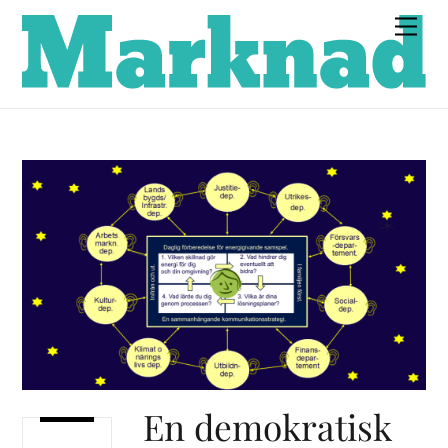
Skip
Men
to
content
En demokratisk