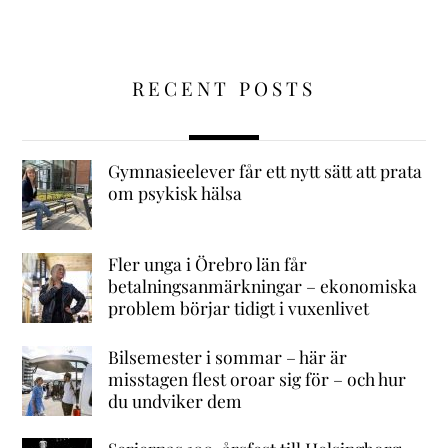
RECENT POSTS
Gymnasieelever får ett nytt sätt att prata
om psykisk hälsa
Fler unga i Örebro län får
betalningsanmärkningar – ekonomiska
problem börjar tidigt i vuxenlivet
Bilsemester i sommar – här är
misstagen flest oroar sig för – och hur
du undviker dem