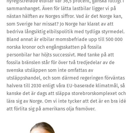
nyregistrerade elbilar var 36,5 procent, ganska futtigt i
sammanhanget. Även för lätta lastbilar ligger vi på
nästan hälften av Norges siffror. Vad är det Norge kan,
som Sverige har missat? Jo Norge har klarat av att
bedriva långsiktig elbilspolitik med tydliga styrmedel.
Bland annat är elbilar momsbefriade upp till 500 000
norska kronor och engångsskatten på fossila
personbilar har höjts successivt. Med tanke på att
fossila bränslen står för över två tredjedelar av de
svenska utsläppen som inte omfattas av
utsläppshandel, och som därmed regeringen förväntas
halvera till 2030 enligt våra EU-baserade klimatmål, så
kanske det är dags att släppa storebrorskomplexet och
lära sig av Norge. Om vi inte tycker att det är en bra idé
att förlita sig på amerikans olja framöver.