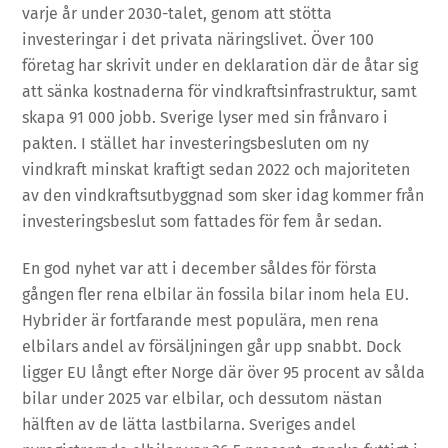
varje år under 2030-talet, genom att stötta
investeringar i det privata näringslivet. Över 100
företag har skrivit under en deklaration där de åtar sig
att sänka kostnaderna för vindkraftsinfrastruktur, samt
skapa 91 000 jobb. Sverige lyser med sin frånvaro i
pakten. I stället har investeringsbesluten om ny
vindkraft minskat kraftigt sedan 2022 och majoriteten
av den vindkraftsutbyggnad som sker idag kommer från
investeringsbeslut som fattades för fem år sedan.
En god nyhet var att i december såldes för första
gången fler rena elbilar än fossila bilar inom hela EU.
Hybrider är fortfarande mest populära, men rena
elbilars andel av försäljningen går upp snabbt. Dock
ligger EU långt efter Norge där över 95 procent av sålda
bilar under 2025 var elbilar, och dessutom nästan
hälften av de lätta lastbilarna. Sveriges andel