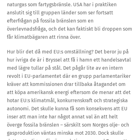
naturgas som fartygsbränsle. USA har i praktiken
anslutit sig till gruppen länder som ser fortsatt
efterfrågan på fossila bränslen som en
överlevnadsfråga, och det kan faktiskt bli droppen som
får klimatbägaren att rinna över.
Hur blir det då med EU:s omställning? Det beror ju på
hur ivriga de är i Bryssel att få i hamn ett handelsavtal
med lägre tullar på stål. Det pågår lite av en intern
revolt i EU-parlamentet där en grupp parlamentariker
kräver att kommissionen drar tillbaka åtagandet om
att köpa amerikansk energi eftersom de menar att det
hotar EU:s klimatmål, konkurrenskraft och strategiska
autonomi. Det skulle kunna få som konsekvens att EU
inser att man inte har något annat val än att helt
överge fossila bränslen – särskilt som Norges olje- och
gasproduktion väntas minska mot 2030. Dock skulle