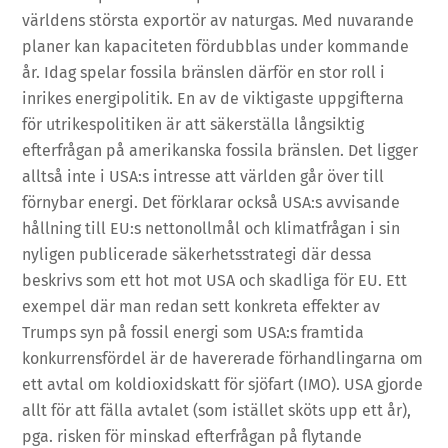
världens största exportör av naturgas. Med nuvarande
planer kan kapaciteten fördubblas under kommande
år. Idag spelar fossila bränslen därför en stor roll i
inrikes energipolitik. En av de viktigaste uppgifterna
för utrikespolitiken är att säkerställa långsiktig
efterfrågan på amerikanska fossila bränslen. Det ligger
alltså inte i USA:s intresse att världen går över till
förnybar energi. Det förklarar också USA:s avvisande
hållning till EU:s nettonollmål och klimatfrågan i sin
nyligen publicerade säkerhetsstrategi där dessa
beskrivs som ett hot mot USA och skadliga för EU. Ett
exempel där man redan sett konkreta effekter av
Trumps syn på fossil energi som USA:s framtida
konkurrensfördel är de havererade förhandlingarna om
ett avtal om koldioxidskatt för sjöfart (IMO). USA gjorde
allt för att fälla avtalet (som istället sköts upp ett år),
pga. risken för minskad efterfrågan på flytande