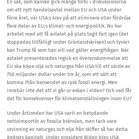
En sak, som kanske gick många förbi i diskussionerna
om ett nytt handelsavtal mellan EU och USA under
förra året, var USA:s krav på att eliminera eller fördröja
flera delar av EU:s klimat- och energipolitik. Nu har
arbetet med att få avtalet på plats tagit fart igen (det
stoppades tillfälligt under Grönlandskrisen) och tyvärr
kan Trump få som han vill vad gäller energifrågan. När
avtalet presenterades ingick en överenskommelse att
EU ska köpa olja och naturgas från USA till ett värde av
750 miljarder dollar under tre år, som ett sätt att
komma ifrån beroendet av rysk fossil energi. Men
innebär inte det att vi går ur askan i elden? Och vad får
det för konsekvenser för klimatomställningen inom EU?
Under årtionden har USA varit en betydande
nettoimportör av fossila bränslen, men tack vare
utvinning av naturgas och olja från skiffer så har detta
ändrats kapitalt. Under president Biden blev USA