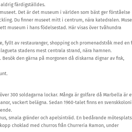
ldrig färdigställdes.
omuseet. Det är det museum i världen som bäst ger förståelse
ckling. Du finner museet mitt i centrum, nära katedralen. Mus
ett museum i hans födelsestad. Här visas över tvåhundra
fyllt av restauranger, shopping och promenadstråk med en f
Malagueta stadens mest centrala strand, nära hamnen.
. Besök den gärna på morgonen då diskarna dignar av fisk,
unt.
 över 300 soldagarna lockar. Många är golfare då Marbella är e
anor, vackert belägna. Sedan 1960-talet finns en svenskkoloni
oende.
hus, smala gränder och apelsinträd. En bedårande mötesplats
n kopp choklad med churros från Churreria Ramon, under