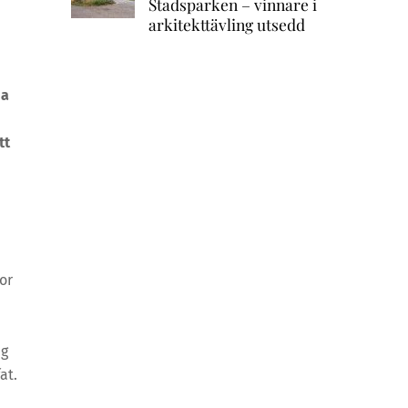
Stadsparken – vinnare i
arkitekttävling utsedd
ma
tt
or
ig
at.