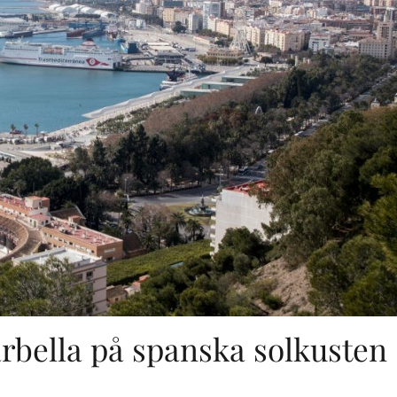
bella på spanska solkusten