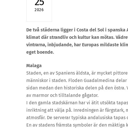
25
2026
De två städerna ligger i Costa del Sol i spanska
klimat där strandliv och kultur kan mötas. Vädr
vintrarna, inbjudande, har Europas mildaste klim
eget boende.
Malaga
Staden, en av Spaniens äldsta, är mycket pittore
människor i staden. Floden Guadalmedina delar u
sidan medan den historiska delen på den östra.
av marmor och tilltalande gågator.
I den gamla stadskärnan har vi ätit utsökta tap
inriktning att välja på. Inredningen är färgstark
atmosfär. De serverar typiska andalusiska tapas 
En av stadens främsta symboler är den mäktiga 