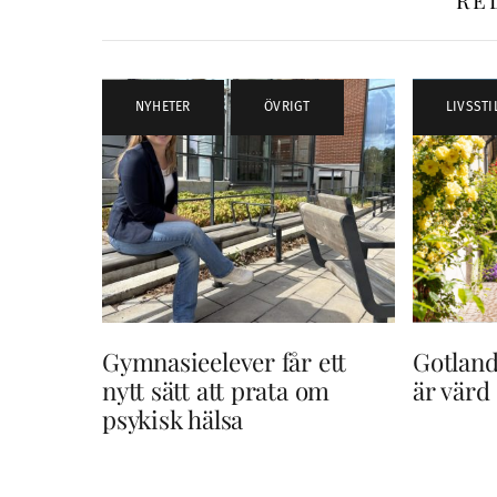
RE
NYHETER
,
ÖVRIGT
LIVSSTI
Gymnasieelever får ett
Gotland
nytt sätt att prata om
är värd
psykisk hälsa