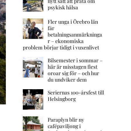
nytt sätt att prata om
psykisk hälsa
Fler unga i Örebro län
får
betalningsanmärkninga
r – ekonomiska
problem börjar tidigt i vuxenlivet
Bilsemester i sommar –
här är misstagen flest
oroar sig för – och hur
du undviker dem
Seriernas 100-årsfest till
Helsingborg
Paraplyn blir ny
cafépaviljong i