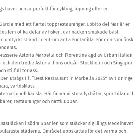
 havet och är perfekt för cykling, löpning eller en
rcia med ett flertal topprestauranger. Lobito del Mar är en
ades fem olika delar av fisken, där nacken smakade bäst.
En omtyckt strand i centrum är La Fontanilla. För den som öns
enderas.
Brasserie Astoria Marbella och Florentine ägd av Urban Italian
en och den tredje Astoria, finns också i Stockholm och Singapor
h stilfull terrass.
 Den utsågs till “Best Restaurant in Marbella 2025” av tidning
nara, världsklass.
rnationell känsla. Här finner vi stora lyxbåtar, sportbilar oc
 barer, restauranger och nattklubbar.
kuststräckan i södra Spanien som sträcker sig längs Medelhavet
opuläraste städerna. Området uppskattas för det varma och