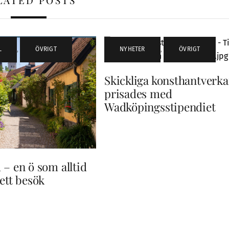
LATED POSTS
L
,
ÖVRIGT
NYHETER
,
ÖVRIGT
Skickliga konsthantverka
prisades med
Wadköpingsstipendiet
 – en ö som alltid
 ett besök