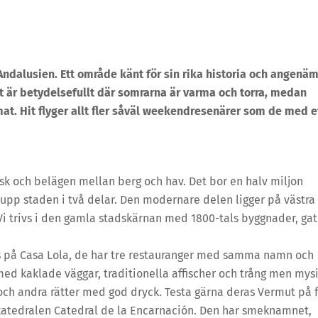
 Andalusien. Ett område känt för sin rika historia och angenä
et är betydelsefullt där somrarna är varma och torra, medan
at. Hit flyger allt fler såväl weekendresenärer som de med e
sk och belägen mellan berg och hav. Det bor en halv miljon
pp staden i två delar. Den modernare delen ligger på västra
Vi trivs i den gamla stadskärnan med 1800-tals byggnader, gat
as på Casa Lola, de har tre restauranger med samma namn och
, med kaklade väggar, traditionella affischer och trång men mys
och andra rätter med god dryck. Testa gärna deras Vermut på f
katedralen Catedral de la Encarnación. Den har smeknamnet,