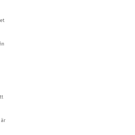
eet
in
tt
 är