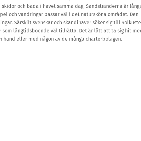
ka skidor och bada i havet samma dag. Sandstränderna är lång
el och vandringar passar väl i det natursköna området. Den
ngar. Särskilt svenskar och skandinaver söker sig till Solkuste
r som långtidsboende väl tillrätta. Det är lätt att ta sig hit me
 egen hand eller med någon av de många charterbolagen.