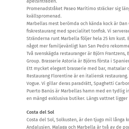
apelsinträden.
Promenadstråket Paseo Marítimo sträcker sig längs
kvällspromenad.
Marbellas mest berömda och kända kock är Dan Ga
fiskrestaurang med specialitet tonfisk. Vi server
Stränderna runt Marbella följer hela 25 km kust. 
något mer familjevänligt kan San Pedro rekomm
Två svenskägda restauranger är Björn Frantzens, 
Group. Brasserie Astoria är Björns första i Spani
Ett mycket elegant brasserie med bar, matsalar oc
Restaurang Florentine är en italiensk restaurang.
Vogue. Vi gillar deras paradrätt, Spaghetti Carbo
Puerto Banús är Marbellas hamn med en tydlig inte
en mängd exklusiva butiker. Längs vattnet ligger
Costa del Sol
Costa del Sol, Solkusten, är den tjugo mil långa 
Andalusien. Malaga och Marbella är två av de p