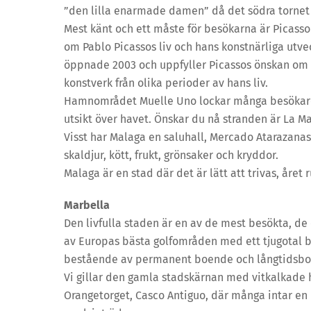
”den lilla enarmade damen” då det södra tornet a
Mest känt och ett måste för besökarna är Picass
om Pablo Picassos liv och hans konstnärliga utve
öppnade 2003 och uppfyller Picassos önskan om 
konstverk från olika perioder av hans liv.
Hamnområdet Muelle Uno lockar många besökare, 
utsikt över havet. Önskar du nå stranden är La 
Visst har Malaga en saluhall, Mercado Atarazanas
skaldjur, kött, frukt, grönsaker och kryddor.
Malaga är en stad där det är lätt att trivas, året r
Marbella
Den livfulla staden är en av de mest besökta, de
av Europas bästa golfområden med ett tjugotal b
bestående av permanent boende och långtidsb
Vi gillar den gamla stadskärnan med vitkalkade 
Orangetorget, Casco Antiguo, där många intar e