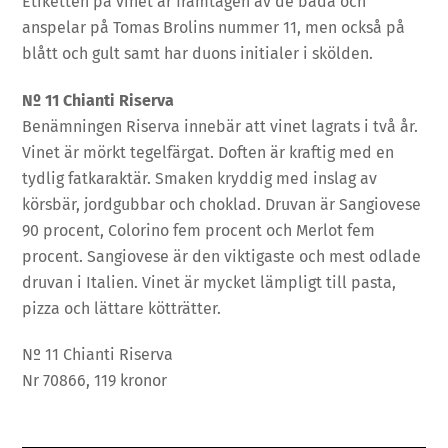
Etiketten på vinet är framtagen av de båda och
anspelar på Tomas Brolins nummer 11, men också på
blått och gult samt har duons initialer i skölden.
Nº 11 Chianti Riserva
Benämningen Riserva innebär att vinet lagrats i två år.
Vinet är mörkt tegelfärgat. Doften är kraftig med en
tydlig fatkaraktär. Smaken kryddig med inslag av
körsbär, jordgubbar och choklad. Druvan är Sangiovese
90 procent, Colorino fem procent och Merlot fem
procent. Sangiovese är den viktigaste och mest odlade
druvan i Italien. Vinet är mycket lämpligt till pasta,
pizza och lättare kötträtter.
Nº 11 Chianti Riserva
Nr 70866, 119 kronor