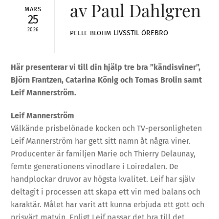
av Paul Dahlgren
MARS
25
2026
LIVSSTIL
ÖREBRO
PELLE BLOHM
Här presenterar vi till din hjälp tre bra ”kändisviner”,
Björn Frantzen, Catarina König och Tomas Brolin samt
Leif Mannerström.
Leif Mannerström
Välkände prisbelönade kocken och TV-personligheten
Leif Mannerström har gett sitt namn åt några viner.
Producenter är familjen Marie och Thierry Delaunay,
femte generationens vinodlare i Loiredalen. De
handplockar druvor av högsta kvalitet. Leif har själv
deltagit i processen att skapa ett vin med balans och
karaktär. Målet har varit att kunna erbjuda ett gott och
prisvärt matvin. Enligt Leif passar det bra till det