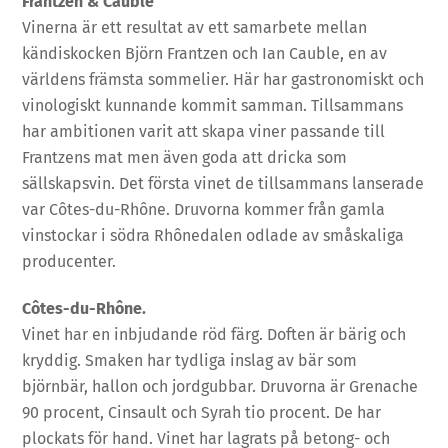
Frantzén & Cauble
Vinerna är ett resultat av ett samarbete mellan
kändiskocken Björn Frantzen och Ian Cauble, en av
världens främsta sommelier. Här har gastronomiskt och
vinologiskt kunnande kommit samman. Tillsammans
har ambitionen varit att skapa viner passande till
Frantzens mat men även goda att dricka som
sällskapsvin. Det första vinet de tillsammans lanserade
var Côtes-du-Rhône. Druvorna kommer från gamla
vinstockar i södra Rhônedalen odlade av småskaliga
producenter.
Côtes-du-Rhône.
Vinet har en inbjudande röd färg. Doften är bärig och
kryddig. Smaken har tydliga inslag av bär som
björnbär, hallon och jordgubbar. Druvorna är Grenache
90 procent, Cinsault och Syrah tio procent. De har
plockats för hand. Vinet har lagrats på betong- och