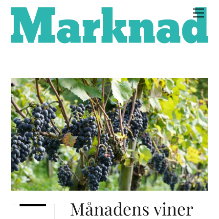
Skip
Men
to
content
Månadens viner