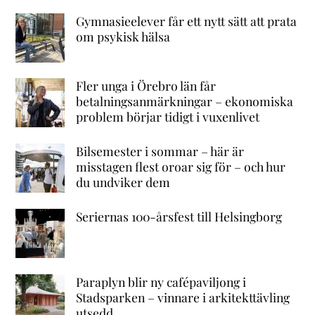
Gymnasieelever får ett nytt sätt att prata
om psykisk hälsa
Fler unga i Örebro län får
betalningsanmärkningar – ekonomiska
problem börjar tidigt i vuxenlivet
Bilsemester i sommar – här är
misstagen flest oroar sig för – och hur
du undviker dem
Seriernas 100-årsfest till Helsingborg
Paraplyn blir ny cafépaviljong i
Stadsparken – vinnare i arkitekttävling
utsedd