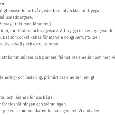
an.
idigt ansvar för att vårt/våra barn utvecklas till trygga,
mhällsmedborgare.
ör steg i takt med lärandet.)
bilder, företrädare och vägvisare. Att trygga och energigivande
 Det som också kallas för att vara kongruent. (”Super-
aktiv, otydlig och ostrukturerad.
t att kommunicera och planera, främst oss emellan och med v
lanering- och justering, primärt oss emellan, enligt
tal och lärande för oss båda.
r för tidshållningen och stämningen.
r justeras kommunikativt för sin egen del. Vi undviker