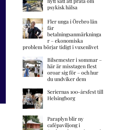
nytt sätt att prata om
psykisk hälsa
Fler unga i Örebro län
får
betalningsanmärkninga
r – ekonomiska
problem börjar tidigt i vuxenlivet
Bilsemester i sommar –
här är misstagen flest
oroar sig för – och hur
du undviker dem
Seriernas 100-årsfest till
Helsingborg
Paraplyn blir ny
cafépaviljong i