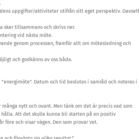
.
dens uppgifter/aktiviteter utifrån sitt eget perspektiv. Oavset
na sker tillsammans och skrivs ner.
hantering vid nästa möte.
lärande genom processen, framför allt om mötesledning och
öjligt och godkänns av oss båda.
a ”energimöte”. Datum och tid beslutas i samråd och noteras i
för många nytt och ovant. Men tänk om det är precis vad som
hålla. Att det skulle kunna bli starten på en positiv
går före och visar vägen. Den som provar vet.
och förvänta sig olika resultat.”