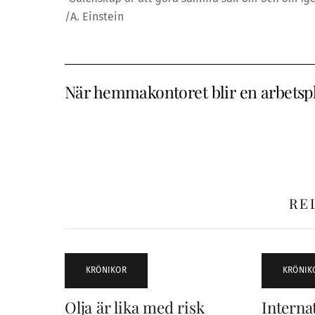
/A. Einstein
När hemmakontoret blir en arbetspl
RE
KRÖNIKOR
KRÖNIK
Olja är lika med risk
Internat