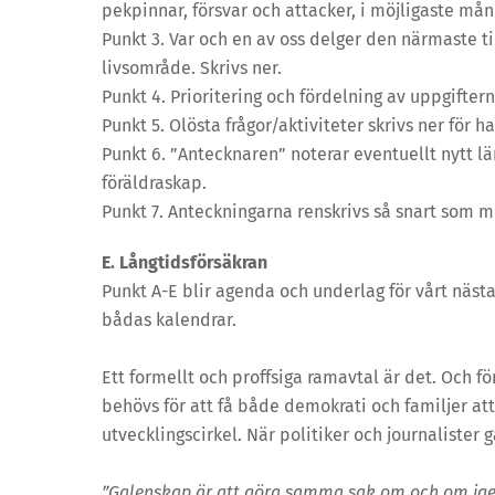
pekpinnar, försvar och attacker, i möjligaste mån
Punkt 3. Var och en av oss delger den närmaste ti
livsområde. Skrivs ner.
Punkt 4. Prioritering och fördelning av uppgifter
Punkt 5. Olösta frågor/aktiviteter skrivs ner för 
Punkt 6. ”Antecknaren” noterar eventuellt nytt 
föräldraskap.
Punkt 7. Anteckningarna renskrivs så snart som m
E. Långtidsförsäkran
Punkt A-E blir agenda och underlag för vårt näst
bådas kalendrar.
Ett formellt och proffsiga ramavtal är det. Och 
behövs för att få både demokrati och familjer att 
utvecklingscirkel. När politiker och journalister 
”Galenskap är att göra samma sak om och om igen 