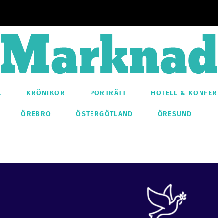
L
KRÖNIKOR
PORTRÄTT
HOTELL & KONFER
ÖREBRO
ÖSTERGÖTLAND
ÖRESUND