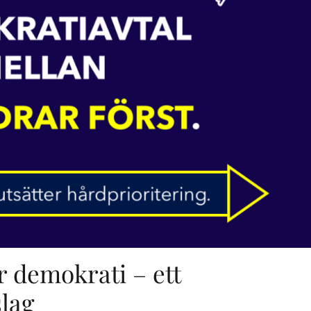
r demokrati – ett
lag