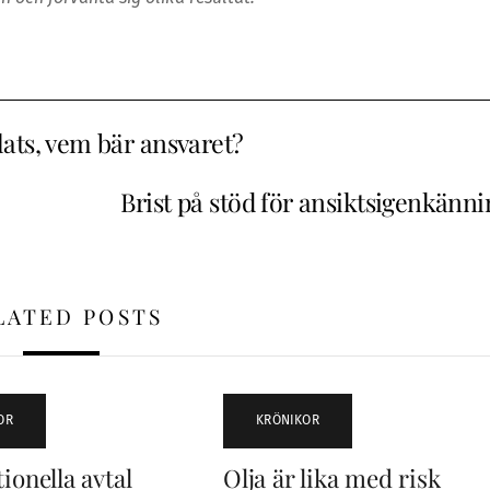
ats, vem bär ansvaret?
Brist på stöd för ansiktsigenkänni
LATED POSTS
OR
KRÖNIKOR
ionella avtal
Olja är lika med risk