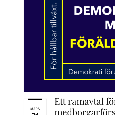
Ett ramavtal fö
medborgarförs
MARS