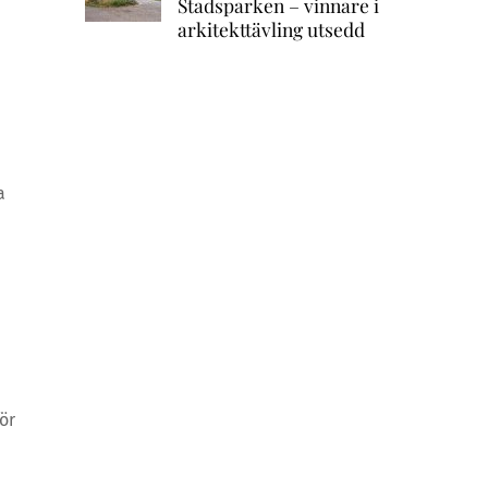
Stadsparken – vinnare i
arkitekttävling utsedd
a
ör