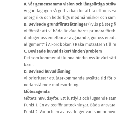
A. Vår gemensamma vision och långsiktiga sträv
Vi gör dagligen så gott vi kan för att ta ett ömses
energirika och hederliga medmänniskor och sa
B. Bevisade grundförutsättningar
(Fylls på steg f
Vi förstår att vi båda är våra barns primära före
dialoger oss emellan är avgörande, gör oss enade.
alignment” i AI-ordboken.) Raka motsatsen till re
C. Bevisade huvudrisker/hinder/problem
Det som kommer att kunna hindra oss är vårt sät
barn.
D. Bevisad huvudlösning
Vi prioriterar att återkommande avsätta tid för p
nedanstående mötesordning.
Mötesagenda
Mötets huvudsyfte: Ett lustfyllt och lugnande sam
Punkt 1. En av oss för anteckningar. Båda ansvara
Punkt 2. Var och en av oss delger vad som behöve