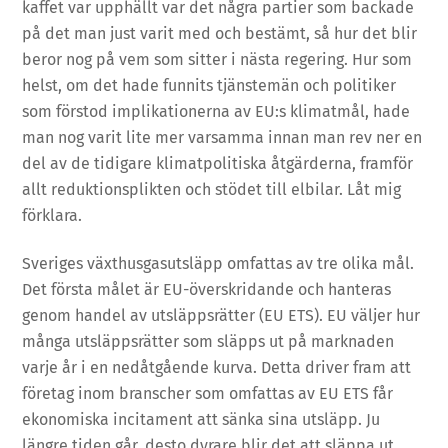
kaffet var upphällt var det några partier som backade
på det man just varit med och bestämt, så hur det blir
beror nog på vem som sitter i nästa regering. Hur som
helst, om det hade funnits tjänstemän och politiker
som förstod implikationerna av EU:s klimatmål, hade
man nog varit lite mer varsamma innan man rev ner en
del av de tidigare klimatpolitiska åtgärderna, framför
allt reduktionsplikten och stödet till elbilar. Låt mig
förklara.
Sveriges växthusgasutsläpp omfattas av tre olika mål.
Det första målet är EU-överskridande och hanteras
genom handel av utsläppsrätter (EU ETS). EU väljer hur
många utsläppsrätter som släpps ut på marknaden
varje år i en nedåtgående kurva. Detta driver fram att
företag inom branscher som omfattas av EU ETS får
ekonomiska incitament att sänka sina utsläpp. Ju
längre tiden går, desto dyrare blir det att släppa ut.