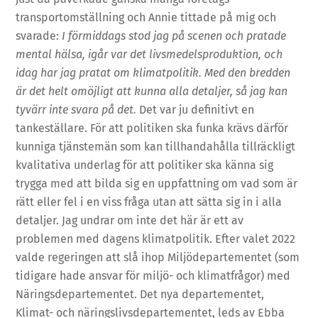
transportomställning och Annie tittade på mig och
svarade:
I förmiddags stod jag på scenen och pratade
mental hälsa, igår var det livsmedelsproduktion, och
idag har jag pratat om klimatpolitik. Med den bredden
är det helt omöjligt att kunna alla detaljer, så jag kan
tyvärr inte svara på det.
Det var ju definitivt en
tankeställare. För att politiken ska funka krävs därför
kunniga tjänstemän som kan tillhandahålla tillräckligt
kvalitativa underlag för att politiker ska känna sig
trygga med att bilda sig en uppfattning om vad som är
rätt eller fel i en viss fråga utan att sätta sig in i alla
detaljer. Jag undrar om inte det här är ett av
problemen med dagens klimatpolitik. Efter valet 2022
valde regeringen att slå ihop Miljödepartementet (som
tidigare hade ansvar för miljö- och klimatfrågor) med
Näringsdepartementet. Det nya departementet,
Klimat- och näringslivsdepartementet, leds av Ebba