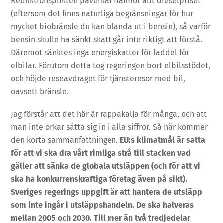
Reduktionsplikten påverkar framför allt dieselpriset
(eftersom det finns naturliga begränsningar för hur
mycket biobränsle du kan blanda ut i bensin), så varför
bensin skulle ha sänkt skatt går inte riktigt att förstå.
Däremot sänktes inga energiskatter för laddel för
elbilar. Förutom detta tog regeringen bort elbilsstödet,
och höjde reseavdraget för tjänsteresor med bil,
oavsett bränsle.
Jag förstår att det här är rappakalja för många, och att
man inte orkar sätta sig in i alla siffror. Så här kommer
den korta sammanfattningen.
EU:s klimatmål är satta
för att vi ska dra vårt rimliga strå till stacken vad
gäller att sänka de globala utsläppen (och för att vi
ska ha konkurrenskraftiga företag även på sikt).
Sveriges regerings uppgift är att hantera de utsläpp
som inte ingår i utsläppshandeln. De ska halveras
mellan 2005 och 2030. Till mer än två tredjedelar