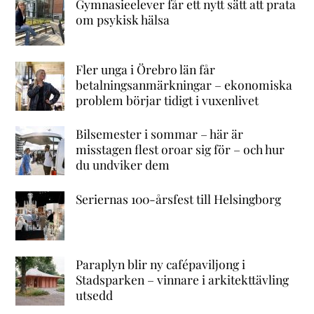
Gymnasieelever får ett nytt sätt att prata
om psykisk hälsa
Fler unga i Örebro län får
betalningsanmärkningar – ekonomiska
problem börjar tidigt i vuxenlivet
Bilsemester i sommar – här är
misstagen flest oroar sig för – och hur
du undviker dem
Seriernas 100-årsfest till Helsingborg
Paraplyn blir ny cafépaviljong i
Stadsparken – vinnare i arkitekttävling
utsedd