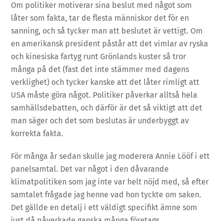
Om politiker motiverar sina beslut med något som
låter som fakta, tar de flesta människor det för en
sanning, och så tycker man att beslutet är vettigt. Om
en amerikansk president påstår att det vimlar av ryska
och kinesiska fartyg runt Grönlands kuster så tror
många på det (fast det inte stämmer med dagens
verklighet) och tycker kanske att det låter rimligt att
USA måste göra något. Politiker påverkar alltså hela
samhällsdebatten, och därför är det så viktigt att det
man säger och det som beslutas är underbyggt av
korrekta fakta.
För många år sedan skulle jag moderera Annie Lööf i ett
panelsamtal. Det var något i den dåvarande
klimatpolitiken som jag inte var helt nöjd med, så efter
samtalet frågade jag henne vad hon tyckte om saken.
Det gällde en detalj i ett väldigt specifikt ämne som
just då påverkade ganska många företags